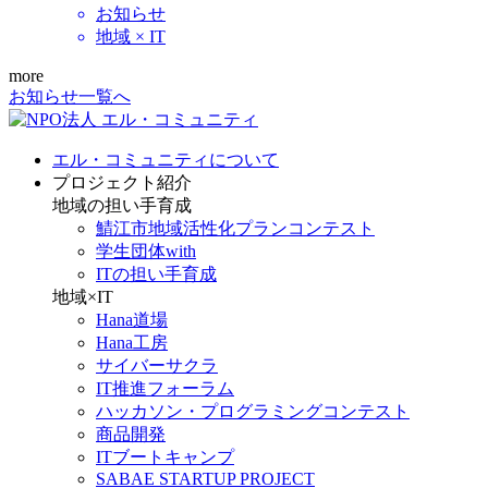
お知らせ
地域 × IT
more
お知らせ一覧へ
エル・コミュニティについて
プロジェクト紹介
地域の担い手育成
鯖江市地域活性化プランコンテスト
学生団体with
ITの担い手育成
地域×IT
Hana道場
Hana工房
サイバーサクラ
IT推進フォーラム
ハッカソン・プログラミングコンテスト
商品開発
ITブートキャンプ
SABAE STARTUP PROJECT