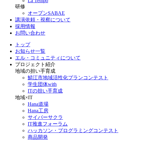
La Tempo
研修
オープンSABAE
講演依頼・視察について
採用情報
お問い合わせ
トップ
お知らせ一覧
エル・コミュニティについて
プロジェクト紹介
地域の担い手育成
鯖江市地域活性化プランコンテスト
学生団体with
ITの担い手育成
地域×IT
Hana道場
Hana工房
サイバーサクラ
IT推進フォーラム
ハッカソン・プログラミングコンテスト
商品開発