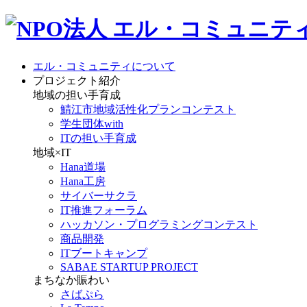
エル・コミュニティについて
プロジェクト紹介
地域の担い手育成
鯖江市地域活性化プランコンテスト
学生団体with
ITの担い手育成
地域×IT
Hana道場
Hana工房
サイバーサクラ
IT推進フォーラム
ハッカソン・プログラミングコンテスト
商品開発
ITブートキャンプ
SABAE STARTUP PROJECT
まちなか賑わい
さばぷら