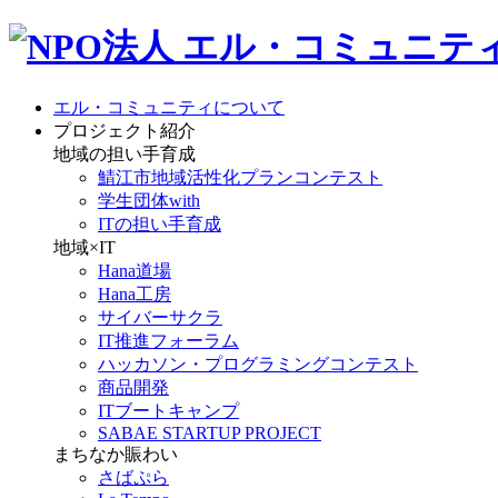
エル・コミュニティについて
プロジェクト紹介
地域の担い手育成
鯖江市地域活性化プランコンテスト
学生団体with
ITの担い手育成
地域×IT
Hana道場
Hana工房
サイバーサクラ
IT推進フォーラム
ハッカソン・プログラミングコンテスト
商品開発
ITブートキャンプ
SABAE STARTUP PROJECT
まちなか賑わい
さばぷら