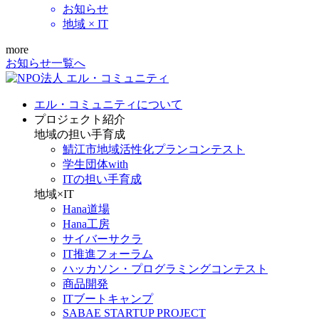
お知らせ
地域 × IT
more
お知らせ一覧へ
エル・コミュニティについて
プロジェクト紹介
地域の担い手育成
鯖江市地域活性化プランコンテスト
学生団体with
ITの担い手育成
地域×IT
Hana道場
Hana工房
サイバーサクラ
IT推進フォーラム
ハッカソン・プログラミングコンテスト
商品開発
ITブートキャンプ
SABAE STARTUP PROJECT