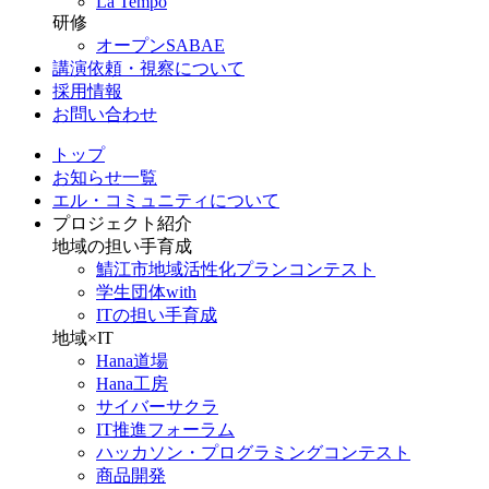
La Tempo
研修
オープンSABAE
講演依頼・視察について
採用情報
お問い合わせ
トップ
お知らせ一覧
エル・コミュニティについて
プロジェクト紹介
地域の担い手育成
鯖江市地域活性化プランコンテスト
学生団体with
ITの担い手育成
地域×IT
Hana道場
Hana工房
サイバーサクラ
IT推進フォーラム
ハッカソン・プログラミングコンテスト
商品開発