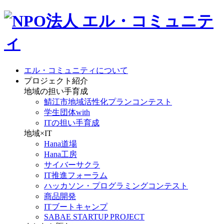
エル・コミュニティについて
プロジェクト紹介
地域の担い手育成
鯖江市地域活性化プランコンテスト
学生団体with
ITの担い手育成
地域×IT
Hana道場
Hana工房
サイバーサクラ
IT推進フォーラム
ハッカソン・プログラミングコンテスト
商品開発
ITブートキャンプ
SABAE STARTUP PROJECT