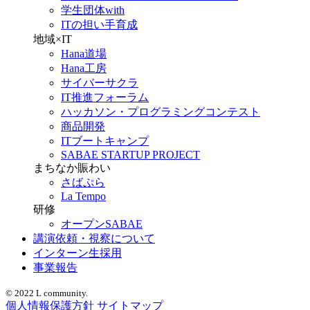
学生団体with
ITの担い手育成
地域×IT
Hana道場
Hana工房
サイバーサクラ
IT推進フォーラム
ハッカソン・プログラミングコンテスト
商品開発
ITブートキャンプ
SABAE STARTUP PROJECT
まちなか賑わい
さばぷら
La Tempo
研修
オープンSABAE
講演依頼・視察について
インターン生採用
事業報告
© 2022 L community.
個人情報保護方針
サイトマップ