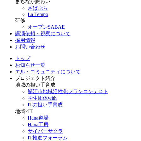
まちなか賑わい
さばぷら
La Tempo
研修
オープンSABAE
講演依頼・視察について
採用情報
お問い合わせ
トップ
お知らせ一覧
エル・コミュニティについて
プロジェクト紹介
地域の担い手育成
鯖江市地域活性化プランコンテスト
学生団体with
ITの担い手育成
地域×IT
Hana道場
Hana工房
サイバーサクラ
IT推進フォーラム