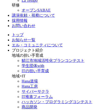
La Tempo
研修
オープンSABAE
講演依頼・視察について
採用情報
お問い合わせ
トップ
お知らせ一覧
エル・コミュニティについて
プロジェクト紹介
地域の担い手育成
鯖江市地域活性化プランコンテスト
学生団体with
ITの担い手育成
地域×IT
Hana道場
Hana工房
サイバーサクラ
IT推進フォーラム
ハッカソン・プログラミングコンテスト
商品開発