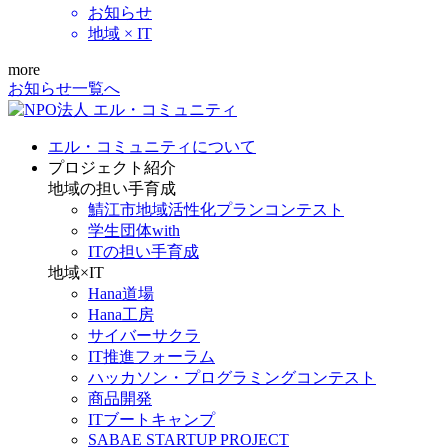
お知らせ
地域 × IT
more
お知らせ一覧へ
エル・コミュニティについて
プロジェクト紹介
地域の担い手育成
鯖江市地域活性化プランコンテスト
学生団体with
ITの担い手育成
地域×IT
Hana道場
Hana工房
サイバーサクラ
IT推進フォーラム
ハッカソン・プログラミングコンテスト
商品開発
ITブートキャンプ
SABAE STARTUP PROJECT