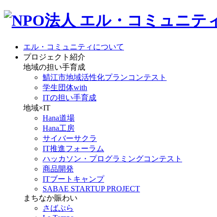
エル・コミュニティについて
プロジェクト紹介
地域の担い手育成
鯖江市地域活性化プランコンテスト
学生団体with
ITの担い手育成
地域×IT
Hana道場
Hana工房
サイバーサクラ
IT推進フォーラム
ハッカソン・プログラミングコンテスト
商品開発
ITブートキャンプ
SABAE STARTUP PROJECT
まちなか賑わい
さばぷら