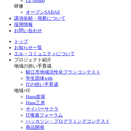
La Tempo
研修
オープンSABAE
講演依頼・視察について
採用情報
お問い合わせ
トップ
お知らせ一覧
エル・コミュニティについて
プロジェクト紹介
地域の担い手育成
鯖江市地域活性化プランコンテスト
学生団体with
ITの担い手育成
地域×IT
Hana道場
Hana工房
サイバーサクラ
IT推進フォーラム
ハッカソン・プログラミングコンテスト
商品開発