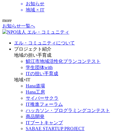
お知らせ
地域 × IT
more
お知らせ一覧へ
エル・コミュニティについて
プロジェクト紹介
地域の担い手育成
鯖江市地域活性化プランコンテスト
学生団体with
ITの担い手育成
地域×IT
Hana道場
Hana工房
サイバーサクラ
IT推進フォーラム
ハッカソン・プログラミングコンテスト
商品開発
ITブートキャンプ
SABAE STARTUP PROJECT