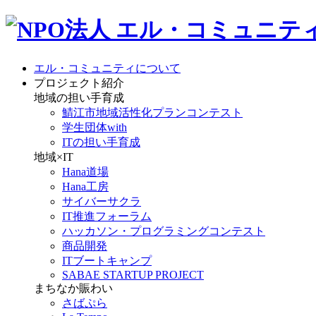
エル・コミュニティについて
プロジェクト紹介
地域の担い手育成
鯖江市地域活性化プランコンテスト
学生団体with
ITの担い手育成
地域×IT
Hana道場
Hana工房
サイバーサクラ
IT推進フォーラム
ハッカソン・プログラミングコンテスト
商品開発
ITブートキャンプ
SABAE STARTUP PROJECT
まちなか賑わい
さばぷら