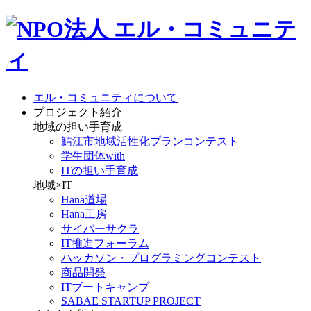
エル・コミュニティについて
プロジェクト紹介
地域の担い手育成
鯖江市地域活性化プランコンテスト
学生団体with
ITの担い手育成
地域×IT
Hana道場
Hana工房
サイバーサクラ
IT推進フォーラム
ハッカソン・プログラミングコンテスト
商品開発
ITブートキャンプ
SABAE STARTUP PROJECT