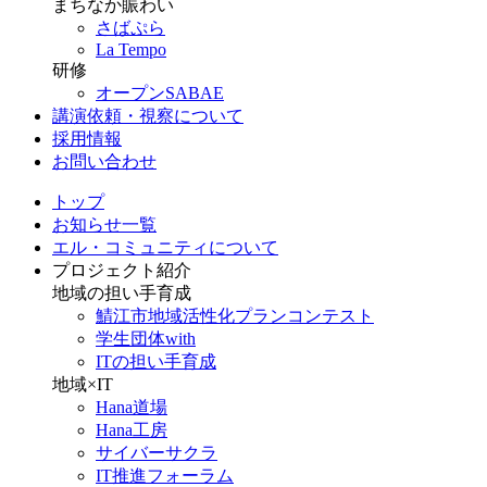
まちなか賑わい
さばぷら
La Tempo
研修
オープンSABAE
講演依頼・視察について
採用情報
お問い合わせ
トップ
お知らせ一覧
エル・コミュニティについて
プロジェクト紹介
地域の担い手育成
鯖江市地域活性化プランコンテスト
学生団体with
ITの担い手育成
地域×IT
Hana道場
Hana工房
サイバーサクラ
IT推進フォーラム