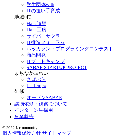
学生団体with
ITの担い手育成
地域×IT
Hana道場
Hana工房
サイバーサクラ
IT推進フォーラム
ハッカソン・プログラミングコンテスト
商品開発
ITブートキャンプ
SABAE STARTUP PROJECT
まちなか賑わい
さばぷら
La Tempo
研修
オープンSABAE
講演依頼・視察について
インターン生採用
事業報告
© 2022 L community.
個人情報保護方針
サイトマップ