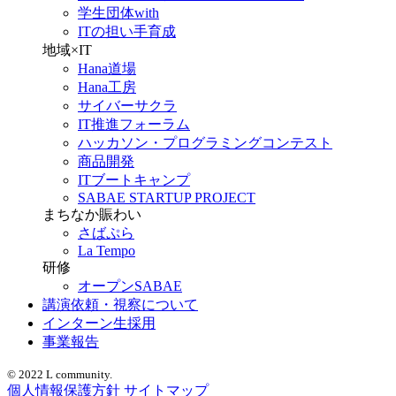
学生団体with
ITの担い手育成
地域×IT
Hana道場
Hana工房
サイバーサクラ
IT推進フォーラム
ハッカソン・プログラミングコンテスト
商品開発
ITブートキャンプ
SABAE STARTUP PROJECT
まちなか賑わい
さばぷら
La Tempo
研修
オープンSABAE
講演依頼・視察について
インターン生採用
事業報告
© 2022 L community.
個人情報保護方針
サイトマップ