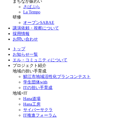
まちなか賑わい
さばぷら
La Tempo
研修
オープンSABAE
講演依頼・視察について
採用情報
お問い合わせ
トップ
お知らせ一覧
エル・コミュニティについて
プロジェクト紹介
地域の担い手育成
鯖江市地域活性化プランコンテスト
学生団体with
ITの担い手育成
地域×IT
Hana道場
Hana工房
サイバーサクラ
IT推進フォーラム