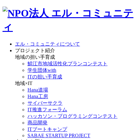
エル・コミュニティについて
プロジェクト紹介
地域の担い手育成
鯖江市地域活性化プランコンテスト
学生団体with
ITの担い手育成
地域×IT
Hana道場
Hana工房
サイバーサクラ
IT推進フォーラム
ハッカソン・プログラミングコンテスト
商品開発
ITブートキャンプ
SABAE STARTUP PROJECT