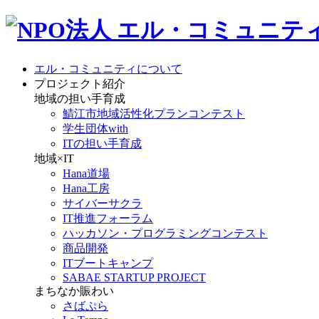
エル・コミュニティについて
プロジェクト紹介
地域の担い手育成
鯖江市地域活性化プランコンテスト
学生団体with
ITの担い手育成
地域×IT
Hana道場
Hana工房
サイバーサクラ
IT推進フォーラム
ハッカソン・プログラミングコンテスト
商品開発
ITブートキャンプ
SABAE STARTUP PROJECT
まちなか賑わい
さばぷら