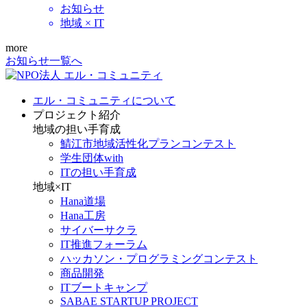
お知らせ
地域 × IT
more
お知らせ一覧へ
エル・コミュニティについて
プロジェクト紹介
地域の担い手育成
鯖江市地域活性化プランコンテスト
学生団体with
ITの担い手育成
地域×IT
Hana道場
Hana工房
サイバーサクラ
IT推進フォーラム
ハッカソン・プログラミングコンテスト
商品開発
ITブートキャンプ
SABAE STARTUP PROJECT