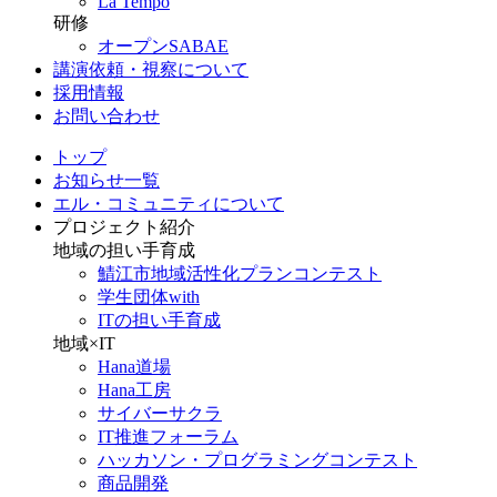
La Tempo
研修
オープンSABAE
講演依頼・視察について
採用情報
お問い合わせ
トップ
お知らせ一覧
エル・コミュニティについて
プロジェクト紹介
地域の担い手育成
鯖江市地域活性化プランコンテスト
学生団体with
ITの担い手育成
地域×IT
Hana道場
Hana工房
サイバーサクラ
IT推進フォーラム
ハッカソン・プログラミングコンテスト
商品開発