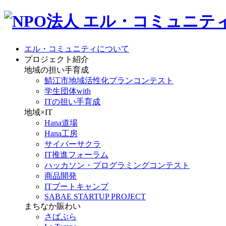
エル・コミュニティについて
プロジェクト紹介
地域の担い手育成
鯖江市地域活性化プランコンテスト
学生団体with
ITの担い手育成
地域×IT
Hana道場
Hana工房
サイバーサクラ
IT推進フォーラム
ハッカソン・プログラミングコンテスト
商品開発
ITブートキャンプ
SABAE STARTUP PROJECT
まちなか賑わい
さばぷら