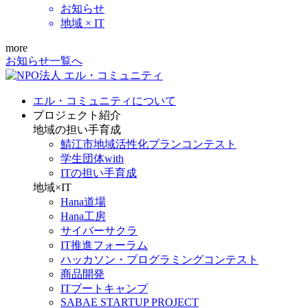
お知らせ
地域 × IT
more
お知らせ一覧へ
エル・コミュニティについて
プロジェクト紹介
地域の担い手育成
鯖江市地域活性化プランコンテスト
学生団体with
ITの担い手育成
地域×IT
Hana道場
Hana工房
サイバーサクラ
IT推進フォーラム
ハッカソン・プログラミングコンテスト
商品開発
ITブートキャンプ
SABAE STARTUP PROJECT