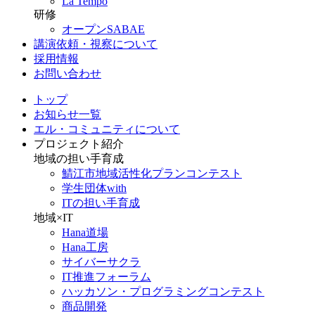
La Tempo
研修
オープンSABAE
講演依頼・視察について
採用情報
お問い合わせ
トップ
お知らせ一覧
エル・コミュニティについて
プロジェクト紹介
地域の担い手育成
鯖江市地域活性化プランコンテスト
学生団体with
ITの担い手育成
地域×IT
Hana道場
Hana工房
サイバーサクラ
IT推進フォーラム
ハッカソン・プログラミングコンテスト
商品開発