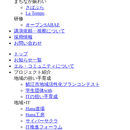
まちなか賑わい
さばぷら
La Tempo
研修
オープンSABAE
講演依頼・視察について
採用情報
お問い合わせ
トップ
お知らせ一覧
エル・コミュニティについて
プロジェクト紹介
地域の担い手育成
鯖江市地域活性化プランコンテスト
学生団体with
ITの担い手育成
地域×IT
Hana道場
Hana工房
サイバーサクラ
IT推進フォーラム