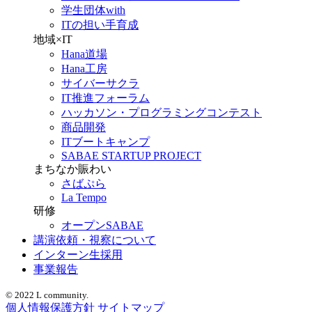
学生団体with
ITの担い手育成
地域×IT
Hana道場
Hana工房
サイバーサクラ
IT推進フォーラム
ハッカソン・プログラミングコンテスト
商品開発
ITブートキャンプ
SABAE STARTUP PROJECT
まちなか賑わい
さばぷら
La Tempo
研修
オープンSABAE
講演依頼・視察について
インターン生採用
事業報告
© 2022 L community.
個人情報保護方針
サイトマップ