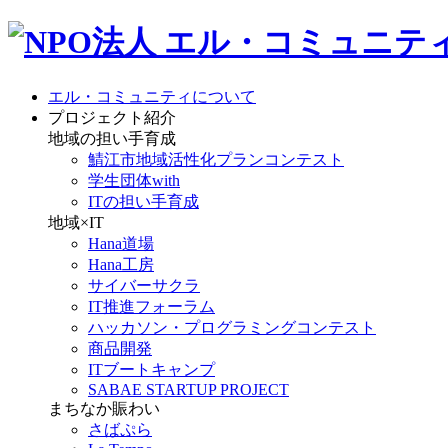
エル・コミュニティについて
プロジェクト紹介
地域の担い手育成
鯖江市地域活性化プランコンテスト
学生団体with
ITの担い手育成
地域×IT
Hana道場
Hana工房
サイバーサクラ
IT推進フォーラム
ハッカソン・プログラミングコンテスト
商品開発
ITブートキャンプ
SABAE STARTUP PROJECT
まちなか賑わい
さばぷら