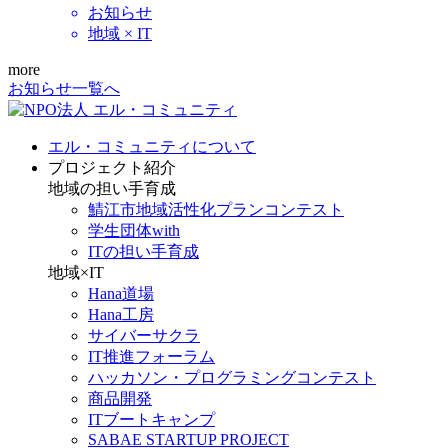
お知らせ
地域 × IT
more
お知らせ一覧へ
エル・コミュニティについて
プロジェクト紹介
地域の担い手育成
鯖江市地域活性化プランコンテスト
学生団体with
ITの担い手育成
地域×IT
Hana道場
Hana工房
サイバーサクラ
IT推進フォーラム
ハッカソン・プログラミングコンテスト
商品開発
ITブートキャンプ
SABAE STARTUP PROJECT