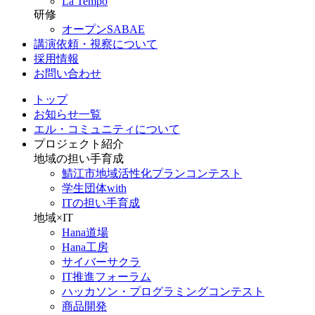
La Tempo
研修
オープンSABAE
講演依頼・視察について
採用情報
お問い合わせ
トップ
お知らせ一覧
エル・コミュニティについて
プロジェクト紹介
地域の担い手育成
鯖江市地域活性化プランコンテスト
学生団体with
ITの担い手育成
地域×IT
Hana道場
Hana工房
サイバーサクラ
IT推進フォーラム
ハッカソン・プログラミングコンテスト
商品開発