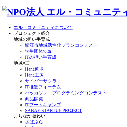
エル・コミュニティについて
プロジェクト紹介
地域の担い手育成
鯖江市地域活性化プランコンテスト
学生団体with
ITの担い手育成
地域×IT
Hana道場
Hana工房
サイバーサクラ
IT推進フォーラム
ハッカソン・プログラミングコンテスト
商品開発
ITブートキャンプ
SABAE STARTUP PROJECT
まちなか賑わい
さばぷら