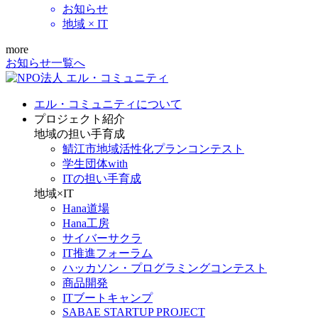
お知らせ
地域 × IT
more
お知らせ一覧へ
エル・コミュニティについて
プロジェクト紹介
地域の担い手育成
鯖江市地域活性化プランコンテスト
学生団体with
ITの担い手育成
地域×IT
Hana道場
Hana工房
サイバーサクラ
IT推進フォーラム
ハッカソン・プログラミングコンテスト
商品開発
ITブートキャンプ
SABAE STARTUP PROJECT