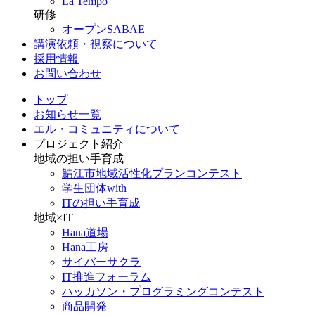
La Tempo
研修
オープンSABAE
講演依頼・視察について
採用情報
お問い合わせ
トップ
お知らせ一覧
エル・コミュニティについて
プロジェクト紹介
地域の担い手育成
鯖江市地域活性化プランコンテスト
学生団体with
ITの担い手育成
地域×IT
Hana道場
Hana工房
サイバーサクラ
IT推進フォーラム
ハッカソン・プログラミングコンテスト
商品開発