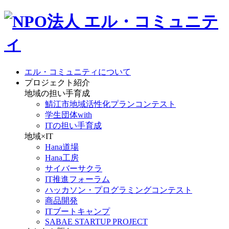
エル・コミュニティについて
プロジェクト紹介
地域の担い手育成
鯖江市地域活性化プランコンテスト
学生団体with
ITの担い手育成
地域×IT
Hana道場
Hana工房
サイバーサクラ
IT推進フォーラム
ハッカソン・プログラミングコンテスト
商品開発
ITブートキャンプ
SABAE STARTUP PROJECT