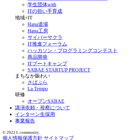
学生団体with
ITの担い手育成
地域×IT
Hana道場
Hana工房
サイバーサクラ
IT推進フォーラム
ハッカソン・プログラミングコンテスト
商品開発
ITブートキャンプ
SABAE STARTUP PROJECT
まちなか賑わい
さばぷら
La Tempo
研修
オープンSABAE
講演依頼・視察について
インターン生採用
事業報告
© 2022 L community.
個人情報保護方針
サイトマップ