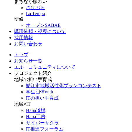
まちなか賑わい
さばぷら
La Tempo
研修
オープンSABAE
講演依頼・視察について
採用情報
お問い合わせ
トップ
お知らせ一覧
エル・コミュニティについて
プロジェクト紹介
地域の担い手育成
鯖江市地域活性化プランコンテスト
学生団体with
ITの担い手育成
地域×IT
Hana道場
Hana工房
サイバーサクラ
IT推進フォーラム