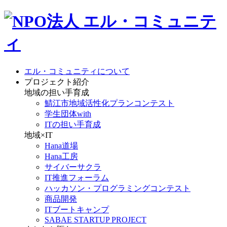
エル・コミュニティについて
プロジェクト紹介
地域の担い手育成
鯖江市地域活性化プランコンテスト
学生団体with
ITの担い手育成
地域×IT
Hana道場
Hana工房
サイバーサクラ
IT推進フォーラム
ハッカソン・プログラミングコンテスト
商品開発
ITブートキャンプ
SABAE STARTUP PROJECT