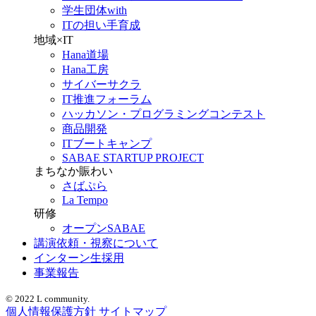
学生団体with
ITの担い手育成
地域×IT
Hana道場
Hana工房
サイバーサクラ
IT推進フォーラム
ハッカソン・プログラミングコンテスト
商品開発
ITブートキャンプ
SABAE STARTUP PROJECT
まちなか賑わい
さばぷら
La Tempo
研修
オープンSABAE
講演依頼・視察について
インターン生採用
事業報告
© 2022 L community.
個人情報保護方針
サイトマップ