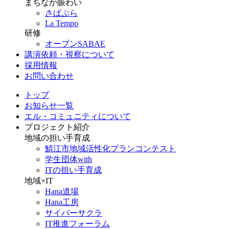
まちなか賑わい
さばぷら
La Tempo
研修
オープンSABAE
講演依頼・視察について
採用情報
お問い合わせ
トップ
お知らせ一覧
エル・コミュニティについて
プロジェクト紹介
地域の担い手育成
鯖江市地域活性化プランコンテスト
学生団体with
ITの担い手育成
地域×IT
Hana道場
Hana工房
サイバーサクラ
IT推進フォーラム