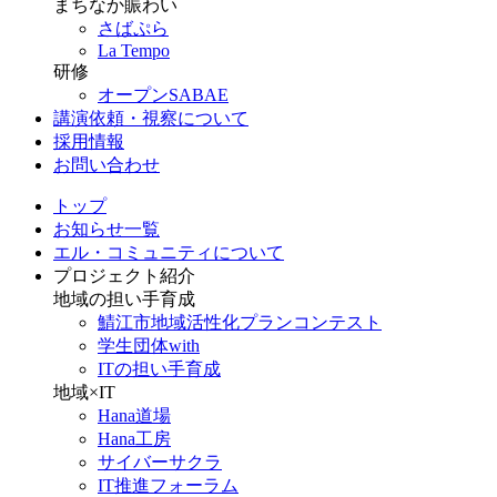
まちなか賑わい
さばぷら
La Tempo
研修
オープンSABAE
講演依頼・視察について
採用情報
お問い合わせ
トップ
お知らせ一覧
エル・コミュニティについて
プロジェクト紹介
地域の担い手育成
鯖江市地域活性化プランコンテスト
学生団体with
ITの担い手育成
地域×IT
Hana道場
Hana工房
サイバーサクラ
IT推進フォーラム