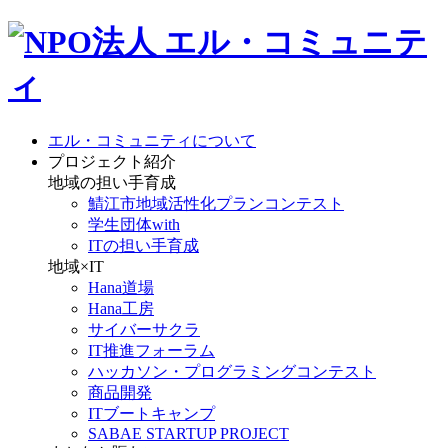
エル・コミュニティについて
プロジェクト紹介
地域の担い手育成
鯖江市地域活性化プランコンテスト
学生団体with
ITの担い手育成
地域×IT
Hana道場
Hana工房
サイバーサクラ
IT推進フォーラム
ハッカソン・プログラミングコンテスト
商品開発
ITブートキャンプ
SABAE STARTUP PROJECT