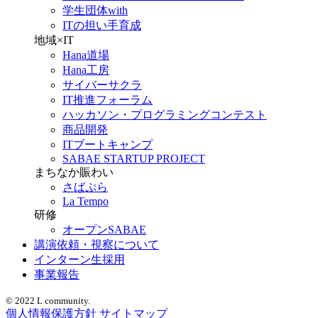
学生団体with
ITの担い手育成
地域×IT
Hana道場
Hana工房
サイバーサクラ
IT推進フォーラム
ハッカソン・プログラミングコンテスト
商品開発
ITブートキャンプ
SABAE STARTUP PROJECT
まちなか賑わい
さばぷら
La Tempo
研修
オープンSABAE
講演依頼・視察について
インターン生採用
事業報告
© 2022 L community.
個人情報保護方針
サイトマップ