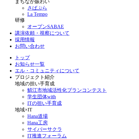
まちなか賑わい
さばぷら
La Tempo
研修
オープンSABAE
講演依頼・視察について
採用情報
お問い合わせ
トップ
お知らせ一覧
エル・コミュニティについて
プロジェクト紹介
地域の担い手育成
鯖江市地域活性化プランコンテスト
学生団体with
ITの担い手育成
地域×IT
Hana道場
Hana工房
サイバーサクラ
IT推進フォーラム