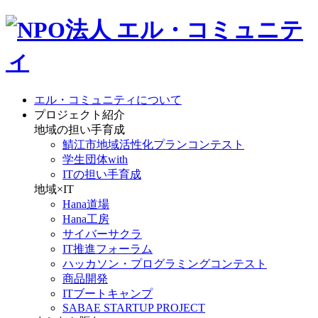
エル・コミュニティについて
プロジェクト紹介
地域の担い手育成
鯖江市地域活性化プランコンテスト
学生団体with
ITの担い手育成
地域×IT
Hana道場
Hana工房
サイバーサクラ
IT推進フォーラム
ハッカソン・プログラミングコンテスト
商品開発
ITブートキャンプ
SABAE STARTUP PROJECT