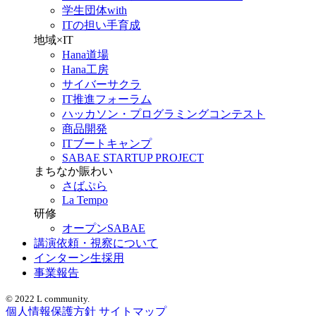
学生団体with
ITの担い手育成
地域×IT
Hana道場
Hana工房
サイバーサクラ
IT推進フォーラム
ハッカソン・プログラミングコンテスト
商品開発
ITブートキャンプ
SABAE STARTUP PROJECT
まちなか賑わい
さばぷら
La Tempo
研修
オープンSABAE
講演依頼・視察について
インターン生採用
事業報告
© 2022 L community.
個人情報保護方針
サイトマップ