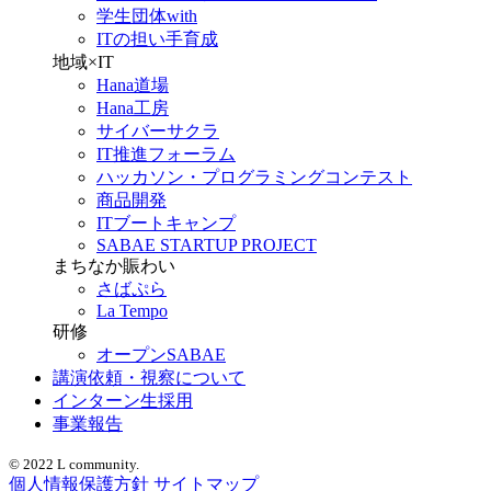
学生団体with
ITの担い手育成
地域×IT
Hana道場
Hana工房
サイバーサクラ
IT推進フォーラム
ハッカソン・プログラミングコンテスト
商品開発
ITブートキャンプ
SABAE STARTUP PROJECT
まちなか賑わい
さばぷら
La Tempo
研修
オープンSABAE
講演依頼・視察について
インターン生採用
事業報告
© 2022 L community.
個人情報保護方針
サイトマップ