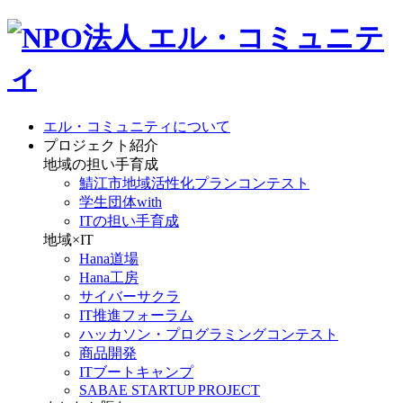
エル・コミュニティについて
プロジェクト紹介
地域の担い手育成
鯖江市地域活性化プランコンテスト
学生団体with
ITの担い手育成
地域×IT
Hana道場
Hana工房
サイバーサクラ
IT推進フォーラム
ハッカソン・プログラミングコンテスト
商品開発
ITブートキャンプ
SABAE STARTUP PROJECT