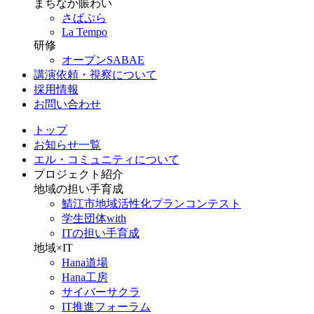
まちなか賑わい
さばぷら
La Tempo
研修
オープンSABAE
講演依頼・視察について
採用情報
お問い合わせ
トップ
お知らせ一覧
エル・コミュニティについて
プロジェクト紹介
地域の担い手育成
鯖江市地域活性化プランコンテスト
学生団体with
ITの担い手育成
地域×IT
Hana道場
Hana工房
サイバーサクラ
IT推進フォーラム