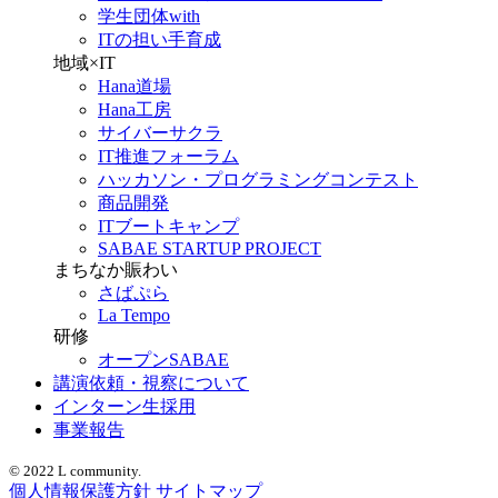
学生団体with
ITの担い手育成
地域×IT
Hana道場
Hana工房
サイバーサクラ
IT推進フォーラム
ハッカソン・プログラミングコンテスト
商品開発
ITブートキャンプ
SABAE STARTUP PROJECT
まちなか賑わい
さばぷら
La Tempo
研修
オープンSABAE
講演依頼・視察について
インターン生採用
事業報告
© 2022 L community.
個人情報保護方針
サイトマップ