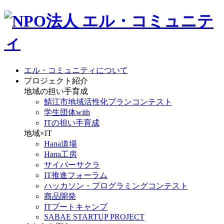
エル・コミュニティについて
プロジェクト紹介
地域の担い手育成
鯖江市地域活性化プランコンテスト
学生団体with
ITの担い手育成
地域×IT
Hana道場
Hana工房
サイバーサクラ
IT推進フォーラム
ハッカソン・プログラミングコンテスト
商品開発
ITブートキャンプ
SABAE STARTUP PROJECT