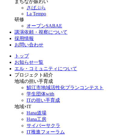
まちなか賑わい
さばぷら
La Tempo
研修
オープンSABAE
講演依頼・視察について
採用情報
お問い合わせ
トップ
お知らせ一覧
エル・コミュニティについて
プロジェクト紹介
地域の担い手育成
鯖江市地域活性化プランコンテスト
学生団体with
ITの担い手育成
地域×IT
Hana道場
Hana工房
サイバーサクラ
IT推進フォーラム