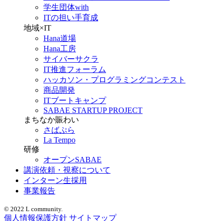
学生団体with
ITの担い手育成
地域×IT
Hana道場
Hana工房
サイバーサクラ
IT推進フォーラム
ハッカソン・プログラミングコンテスト
商品開発
ITブートキャンプ
SABAE STARTUP PROJECT
まちなか賑わい
さばぷら
La Tempo
研修
オープンSABAE
講演依頼・視察について
インターン生採用
事業報告
© 2022 L community.
個人情報保護方針
サイトマップ