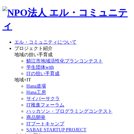
エル・コミュニティについて
プロジェクト紹介
地域の担い手育成
鯖江市地域活性化プランコンテスト
学生団体with
ITの担い手育成
地域×IT
Hana道場
Hana工房
サイバーサクラ
IT推進フォーラム
ハッカソン・プログラミングコンテスト
商品開発
ITブートキャンプ
SABAE STARTUP PROJECT