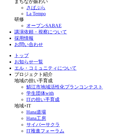
まちなか賑わい
さばぷら
La Tempo
研修
オープンSABAE
講演依頼・視察について
採用情報
お問い合わせ
トップ
お知らせ一覧
エル・コミュニティについて
プロジェクト紹介
地域の担い手育成
鯖江市地域活性化プランコンテスト
学生団体with
ITの担い手育成
地域×IT
Hana道場
Hana工房
サイバーサクラ
IT推進フォーラム