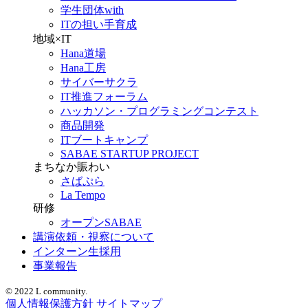
学生団体with
ITの担い手育成
地域×IT
Hana道場
Hana工房
サイバーサクラ
IT推進フォーラム
ハッカソン・プログラミングコンテスト
商品開発
ITブートキャンプ
SABAE STARTUP PROJECT
まちなか賑わい
さばぷら
La Tempo
研修
オープンSABAE
講演依頼・視察について
インターン生採用
事業報告
© 2022 L community.
個人情報保護方針
サイトマップ