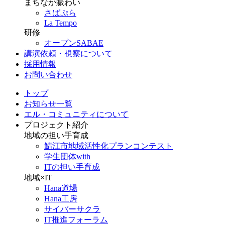
まちなか賑わい
さばぷら
La Tempo
研修
オープンSABAE
講演依頼・視察について
採用情報
お問い合わせ
トップ
お知らせ一覧
エル・コミュニティについて
プロジェクト紹介
地域の担い手育成
鯖江市地域活性化プランコンテスト
学生団体with
ITの担い手育成
地域×IT
Hana道場
Hana工房
サイバーサクラ
IT推進フォーラム