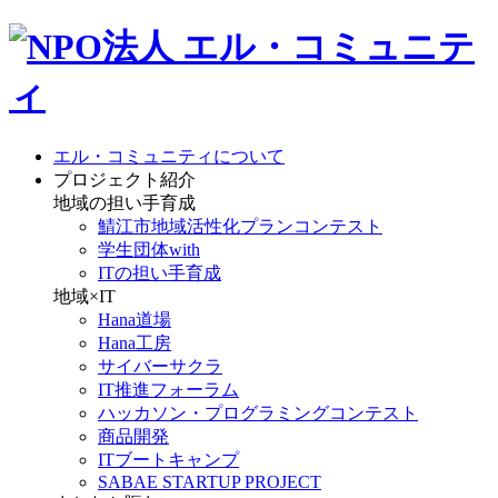
エル・コミュニティについて
プロジェクト紹介
地域の担い手育成
鯖江市地域活性化プランコンテスト
学生団体with
ITの担い手育成
地域×IT
Hana道場
Hana工房
サイバーサクラ
IT推進フォーラム
ハッカソン・プログラミングコンテスト
商品開発
ITブートキャンプ
SABAE STARTUP PROJECT