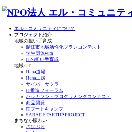
エル・コミュニティについて
プロジェクト紹介
地域の担い手育成
鯖江市地域活性化プランコンテスト
学生団体with
ITの担い手育成
地域×IT
Hana道場
Hana工房
サイバーサクラ
IT推進フォーラム
ハッカソン・プログラミングコンテスト
商品開発
ITブートキャンプ
SABAE STARTUP PROJECT
まちなか賑わい
さばぷら