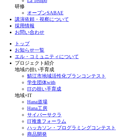
La Tempo
研修
オープンSABAE
講演依頼・視察について
採用情報
お問い合わせ
トップ
お知らせ一覧
エル・コミュニティについて
プロジェクト紹介
地域の担い手育成
鯖江市地域活性化プランコンテスト
学生団体with
ITの担い手育成
地域×IT
Hana道場
Hana工房
サイバーサクラ
IT推進フォーラム
ハッカソン・プログラミングコンテスト
商品開発