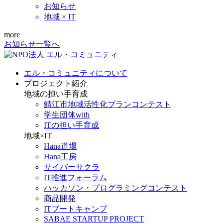
お知らせ
地域 × IT
more
お知らせ一覧へ
エル・コミュニティについて
プロジェクト紹介
地域の担い手育成
鯖江市地域活性化プランコンテスト
学生団体with
ITの担い手育成
地域×IT
Hana道場
Hana工房
サイバーサクラ
IT推進フォーラム
ハッカソン・プログラミングコンテスト
商品開発
ITブートキャンプ
SABAE STARTUP PROJECT