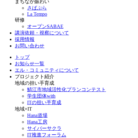
まちなか賑わい
さばぷら
La Tempo
研修
オープンSABAE
講演依頼・視察について
採用情報
お問い合わせ
トップ
お知らせ一覧
エル・コミュニティについて
プロジェクト紹介
地域の担い手育成
鯖江市地域活性化プランコンテスト
学生団体with
ITの担い手育成
地域×IT
Hana道場
Hana工房
サイバーサクラ
IT推進フォーラム