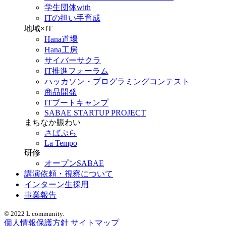
学生団体with
ITの担い手育成
地域×IT
Hana道場
Hana工房
サイバーサクラ
IT推進フォーラム
ハッカソン・プログラミングコンテスト
商品開発
ITブートキャンプ
SABAE STARTUP PROJECT
まちなか賑わい
さばぷら
La Tempo
研修
オープンSABAE
講演依頼・視察について
インターン生採用
事業報告
© 2022 L community.
個人情報保護方針
サイトマップ