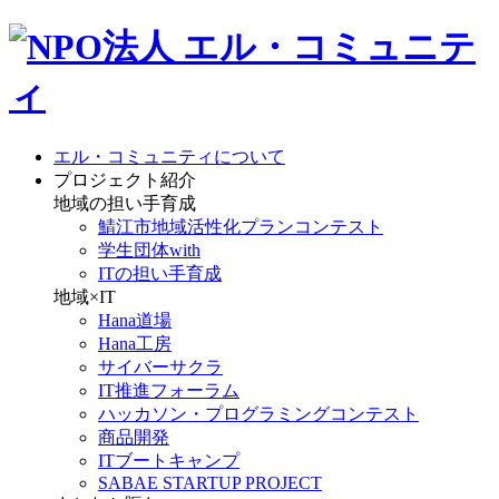
エル・コミュニティについて
プロジェクト紹介
地域の担い手育成
鯖江市地域活性化プランコンテスト
学生団体with
ITの担い手育成
地域×IT
Hana道場
Hana工房
サイバーサクラ
IT推進フォーラム
ハッカソン・プログラミングコンテスト
商品開発
ITブートキャンプ
SABAE STARTUP PROJECT