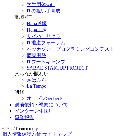
学生団体with
ITの担い手育成
地域×IT
Hana道場
Hana工房
サイバーサクラ
IT推進フォーラム
ハッカソン・プログラミングコンテスト
商品開発
ITブートキャンプ
SABAE STARTUP PROJECT
まちなか賑わい
さばぷら
La Tempo
研修
オープンSABAE
講演依頼・視察について
インターン生採用
事業報告
© 2022 L community.
個人情報保護方針
サイトマップ