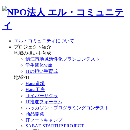
エル・コミュニティについて
プロジェクト紹介
地域の担い手育成
鯖江市地域活性化プランコンテスト
学生団体with
ITの担い手育成
地域×IT
Hana道場
Hana工房
サイバーサクラ
IT推進フォーラム
ハッカソン・プログラミングコンテスト
商品開発
ITブートキャンプ
SABAE STARTUP PROJECT