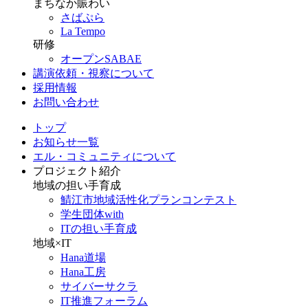
まちなか賑わい
さばぷら
La Tempo
研修
オープンSABAE
講演依頼・視察について
採用情報
お問い合わせ
トップ
お知らせ一覧
エル・コミュニティについて
プロジェクト紹介
地域の担い手育成
鯖江市地域活性化プランコンテスト
学生団体with
ITの担い手育成
地域×IT
Hana道場
Hana工房
サイバーサクラ
IT推進フォーラム