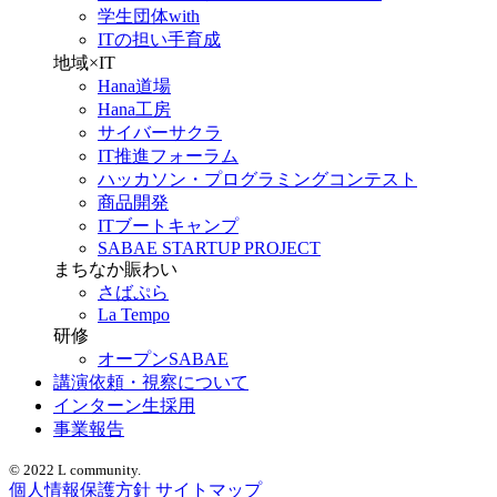
学生団体with
ITの担い手育成
地域×IT
Hana道場
Hana工房
サイバーサクラ
IT推進フォーラム
ハッカソン・プログラミングコンテスト
商品開発
ITブートキャンプ
SABAE STARTUP PROJECT
まちなか賑わい
さばぷら
La Tempo
研修
オープンSABAE
講演依頼・視察について
インターン生採用
事業報告
© 2022 L community.
個人情報保護方針
サイトマップ