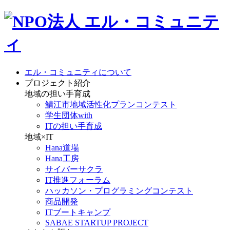
エル・コミュニティについて
プロジェクト紹介
地域の担い手育成
鯖江市地域活性化プランコンテスト
学生団体with
ITの担い手育成
地域×IT
Hana道場
Hana工房
サイバーサクラ
IT推進フォーラム
ハッカソン・プログラミングコンテスト
商品開発
ITブートキャンプ
SABAE STARTUP PROJECT