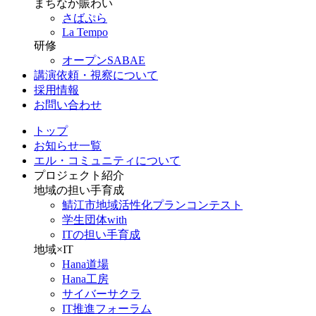
まちなか賑わい
さばぷら
La Tempo
研修
オープンSABAE
講演依頼・視察について
採用情報
お問い合わせ
トップ
お知らせ一覧
エル・コミュニティについて
プロジェクト紹介
地域の担い手育成
鯖江市地域活性化プランコンテスト
学生団体with
ITの担い手育成
地域×IT
Hana道場
Hana工房
サイバーサクラ
IT推進フォーラム