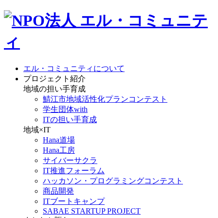
エル・コミュニティについて
プロジェクト紹介
地域の担い手育成
鯖江市地域活性化プランコンテスト
学生団体with
ITの担い手育成
地域×IT
Hana道場
Hana工房
サイバーサクラ
IT推進フォーラム
ハッカソン・プログラミングコンテスト
商品開発
ITブートキャンプ
SABAE STARTUP PROJECT