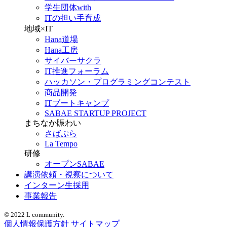
学生団体with
ITの担い手育成
地域×IT
Hana道場
Hana工房
サイバーサクラ
IT推進フォーラム
ハッカソン・プログラミングコンテスト
商品開発
ITブートキャンプ
SABAE STARTUP PROJECT
まちなか賑わい
さばぷら
La Tempo
研修
オープンSABAE
講演依頼・視察について
インターン生採用
事業報告
© 2022 L community.
個人情報保護方針
サイトマップ