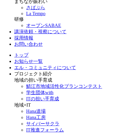
まちなか賑わい
さばぷら
La Tempo
研修
オープンSABAE
講演依頼・視察について
採用情報
お問い合わせ
トップ
お知らせ一覧
エル・コミュニティについて
プロジェクト紹介
地域の担い手育成
鯖江市地域活性化プランコンテスト
学生団体with
ITの担い手育成
地域×IT
Hana道場
Hana工房
サイバーサクラ
IT推進フォーラム