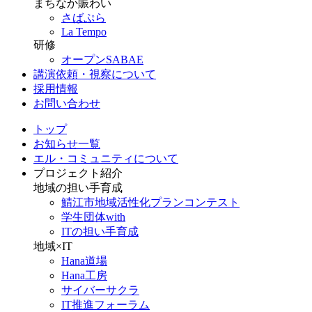
まちなか賑わい
さばぷら
La Tempo
研修
オープンSABAE
講演依頼・視察について
採用情報
お問い合わせ
トップ
お知らせ一覧
エル・コミュニティについて
プロジェクト紹介
地域の担い手育成
鯖江市地域活性化プランコンテスト
学生団体with
ITの担い手育成
地域×IT
Hana道場
Hana工房
サイバーサクラ
IT推進フォーラム