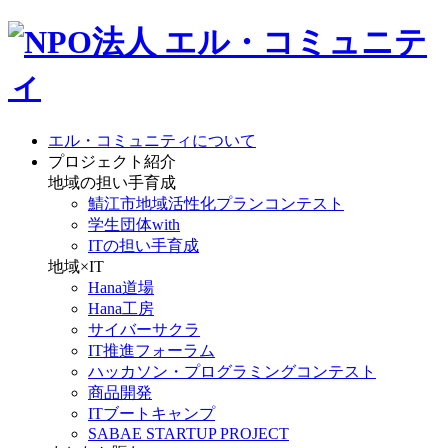
エル・コミュニティについて
プロジェクト紹介
地域の担い手育成
鯖江市地域活性化プランコンテスト
学生団体with
ITの担い手育成
地域×IT
Hana道場
Hana工房
サイバーサクラ
IT推進フォーラム
ハッカソン・プログラミングコンテスト
商品開発
ITブートキャンプ
SABAE STARTUP PROJECT