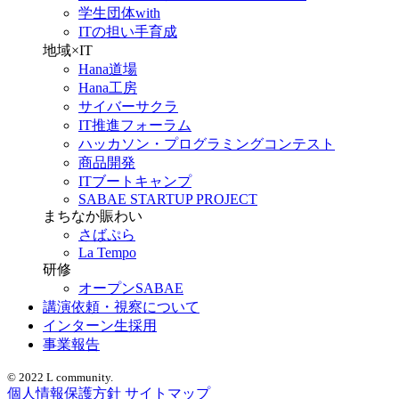
学生団体with
ITの担い手育成
地域×IT
Hana道場
Hana工房
サイバーサクラ
IT推進フォーラム
ハッカソン・プログラミングコンテスト
商品開発
ITブートキャンプ
SABAE STARTUP PROJECT
まちなか賑わい
さばぷら
La Tempo
研修
オープンSABAE
講演依頼・視察について
インターン生採用
事業報告
© 2022 L community.
個人情報保護方針
サイトマップ