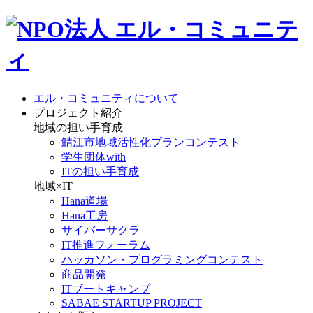
エル・コミュニティについて
プロジェクト紹介
地域の担い手育成
鯖江市地域活性化プランコンテスト
学生団体with
ITの担い手育成
地域×IT
Hana道場
Hana工房
サイバーサクラ
IT推進フォーラム
ハッカソン・プログラミングコンテスト
商品開発
ITブートキャンプ
SABAE STARTUP PROJECT