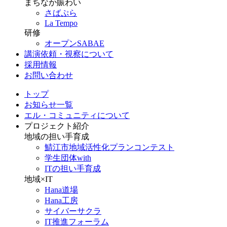
まちなか賑わい
さばぷら
La Tempo
研修
オープンSABAE
講演依頼・視察について
採用情報
お問い合わせ
トップ
お知らせ一覧
エル・コミュニティについて
プロジェクト紹介
地域の担い手育成
鯖江市地域活性化プランコンテスト
学生団体with
ITの担い手育成
地域×IT
Hana道場
Hana工房
サイバーサクラ
IT推進フォーラム