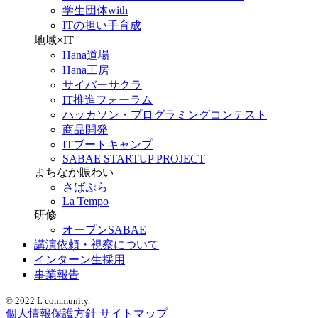
学生団体with
ITの担い手育成
地域×IT
Hana道場
Hana工房
サイバーサクラ
IT推進フォーラム
ハッカソン・プログラミングコンテスト
商品開発
ITブートキャンプ
SABAE STARTUP PROJECT
まちなか賑わい
さばぷら
La Tempo
研修
オープンSABAE
講演依頼・視察について
インターン生採用
事業報告
© 2022 L community.
個人情報保護方針
サイトマップ