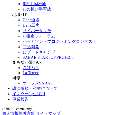
学生団体with
ITの担い手育成
地域×IT
Hana道場
Hana工房
サイバーサクラ
IT推進フォーラム
ハッカソン・プログラミングコンテスト
商品開発
ITブートキャンプ
SABAE STARTUP PROJECT
まちなか賑わい
さばぷら
La Tempo
研修
オープンSABAE
講演依頼・視察について
インターン生採用
事業報告
© 2022 L community.
個人情報保護方針
サイトマップ