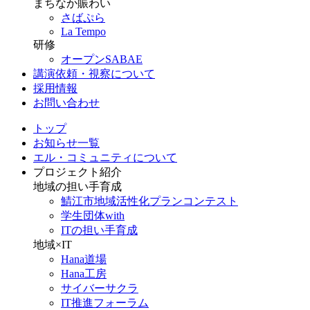
まちなか賑わい
さばぷら
La Tempo
研修
オープンSABAE
講演依頼・視察について
採用情報
お問い合わせ
トップ
お知らせ一覧
エル・コミュニティについて
プロジェクト紹介
地域の担い手育成
鯖江市地域活性化プランコンテスト
学生団体with
ITの担い手育成
地域×IT
Hana道場
Hana工房
サイバーサクラ
IT推進フォーラム