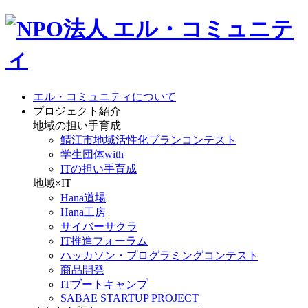
エル・コミュニティについて
プロジェクト紹介
地域の担い手育成
鯖江市地域活性化プランコンテスト
学生団体with
ITの担い手育成
地域×IT
Hana道場
Hana工房
サイバーサクラ
IT推進フォーラム
ハッカソン・プログラミングコンテスト
商品開発
ITブートキャンプ
SABAE STARTUP PROJECT