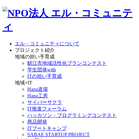
エル・コミュニティについて
プロジェクト紹介
地域の担い手育成
鯖江市地域活性化プランコンテスト
学生団体with
ITの担い手育成
地域×IT
Hana道場
Hana工房
サイバーサクラ
IT推進フォーラム
ハッカソン・プログラミングコンテスト
商品開発
ITブートキャンプ
SABAE STARTUP PROJECT