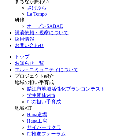
まちなか賑わい
さばぷら
La Tempo
研修
オープンSABAE
講演依頼・視察について
採用情報
お問い合わせ
トップ
お知らせ一覧
エル・コミュニティについて
プロジェクト紹介
地域の担い手育成
鯖江市地域活性化プランコンテスト
学生団体with
ITの担い手育成
地域×IT
Hana道場
Hana工房
サイバーサクラ
IT推進フォーラム