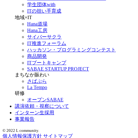
学生団体with
ITの担い手育成
地域×IT
Hana道場
Hana工房
サイバーサクラ
IT推進フォーラム
ハッカソン・プログラミングコンテスト
商品開発
ITブートキャンプ
SABAE STARTUP PROJECT
まちなか賑わい
さばぷら
La Tempo
研修
オープンSABAE
講演依頼・視察について
インターン生採用
事業報告
© 2022 L community.
個人情報保護方針
サイトマップ