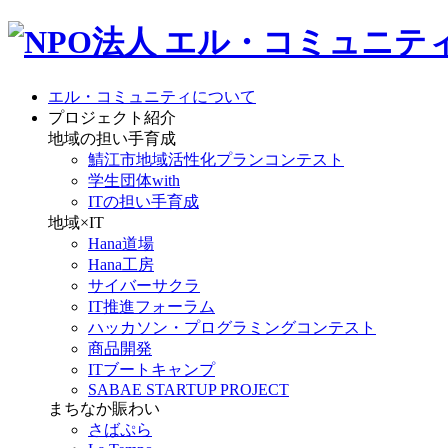
エル・コミュニティについて
プロジェクト紹介
地域の担い手育成
鯖江市地域活性化プランコンテスト
学生団体with
ITの担い手育成
地域×IT
Hana道場
Hana工房
サイバーサクラ
IT推進フォーラム
ハッカソン・プログラミングコンテスト
商品開発
ITブートキャンプ
SABAE STARTUP PROJECT
まちなか賑わい
さばぷら