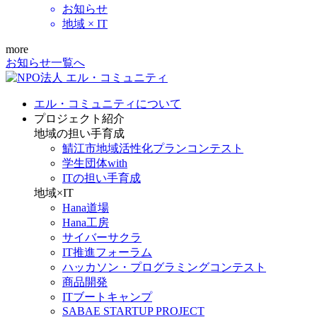
お知らせ
地域 × IT
more
お知らせ一覧へ
エル・コミュニティについて
プロジェクト紹介
地域の担い手育成
鯖江市地域活性化プランコンテスト
学生団体with
ITの担い手育成
地域×IT
Hana道場
Hana工房
サイバーサクラ
IT推進フォーラム
ハッカソン・プログラミングコンテスト
商品開発
ITブートキャンプ
SABAE STARTUP PROJECT