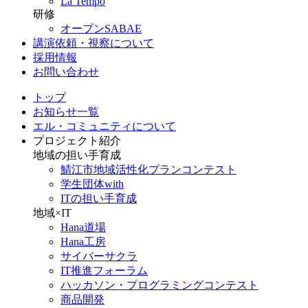
La Tempo
研修
オープンSABAE
講演依頼・視察について
採用情報
お問い合わせ
トップ
お知らせ一覧
エル・コミュニティについて
プロジェクト紹介
地域の担い手育成
鯖江市地域活性化プランコンテスト
学生団体with
ITの担い手育成
地域×IT
Hana道場
Hana工房
サイバーサクラ
IT推進フォーラム
ハッカソン・プログラミングコンテスト
商品開発