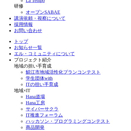
La Tempo
研修
オープンSABAE
講演依頼・視察について
採用情報
お問い合わせ
トップ
お知らせ一覧
エル・コミュニティについて
プロジェクト紹介
地域の担い手育成
鯖江市地域活性化プランコンテスト
学生団体with
ITの担い手育成
地域×IT
Hana道場
Hana工房
サイバーサクラ
IT推進フォーラム
ハッカソン・プログラミングコンテスト
商品開発