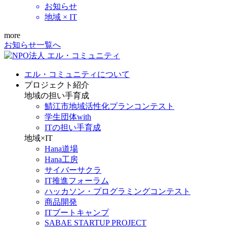
お知らせ
地域 × IT
more
お知らせ一覧へ
エル・コミュニティについて
プロジェクト紹介
地域の担い手育成
鯖江市地域活性化プランコンテスト
学生団体with
ITの担い手育成
地域×IT
Hana道場
Hana工房
サイバーサクラ
IT推進フォーラム
ハッカソン・プログラミングコンテスト
商品開発
ITブートキャンプ
SABAE STARTUP PROJECT