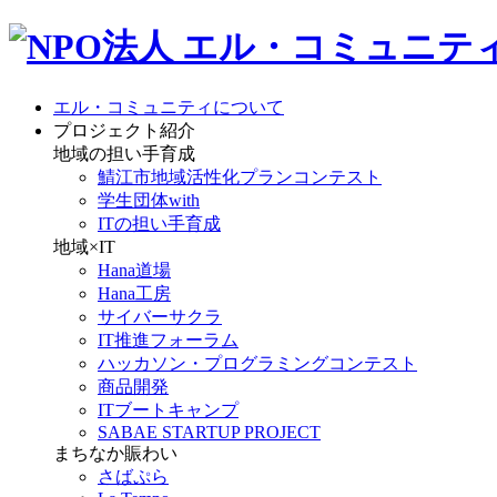
エル・コミュニティについて
プロジェクト紹介
地域の担い手育成
鯖江市地域活性化プランコンテスト
学生団体with
ITの担い手育成
地域×IT
Hana道場
Hana工房
サイバーサクラ
IT推進フォーラム
ハッカソン・プログラミングコンテスト
商品開発
ITブートキャンプ
SABAE STARTUP PROJECT
まちなか賑わい
さばぷら