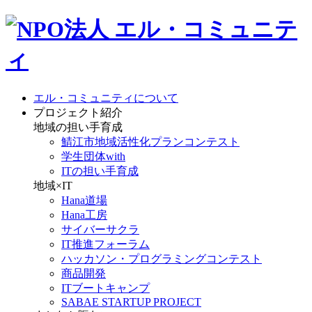
エル・コミュニティについて
プロジェクト紹介
地域の担い手育成
鯖江市地域活性化プランコンテスト
学生団体with
ITの担い手育成
地域×IT
Hana道場
Hana工房
サイバーサクラ
IT推進フォーラム
ハッカソン・プログラミングコンテスト
商品開発
ITブートキャンプ
SABAE STARTUP PROJECT