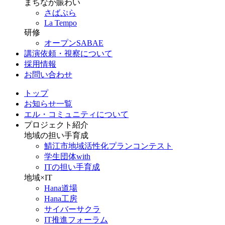
まちなか賑わい
さばぷら
La Tempo
研修
オープンSABAE
講演依頼・視察について
採用情報
お問い合わせ
トップ
お知らせ一覧
エル・コミュニティについて
プロジェクト紹介
地域の担い手育成
鯖江市地域活性化プランコンテスト
学生団体with
ITの担い手育成
地域×IT
Hana道場
Hana工房
サイバーサクラ
IT推進フォーラム