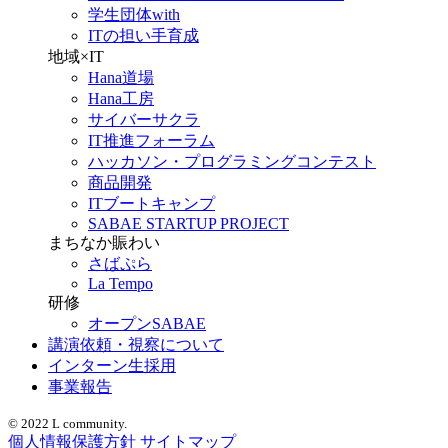
学生団体with
ITの担い手育成
地域×IT
Hana道場
Hana工房
サイバーサクラ
IT推進フォーラム
ハッカソン・プログラミングコンテスト
商品開発
ITブートキャンプ
SABAE STARTUP PROJECT
まちなか賑わい
さばぷら
La Tempo
研修
オープンSABAE
講演依頼・視察について
インターン生採用
事業報告
© 2022 L community.
個人情報保護方針
サイトマップ