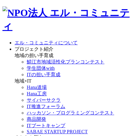
エル・コミュニティについて
プロジェクト紹介
地域の担い手育成
鯖江市地域活性化プランコンテスト
学生団体with
ITの担い手育成
地域×IT
Hana道場
Hana工房
サイバーサクラ
IT推進フォーラム
ハッカソン・プログラミングコンテスト
商品開発
ITブートキャンプ
SABAE STARTUP PROJECT