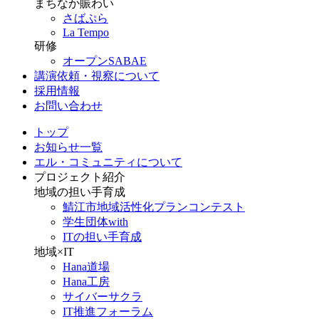
まちなか賑わい
さばぷら
La Tempo
研修
オープンSABAE
講演依頼・視察について
採用情報
お問い合わせ
トップ
お知らせ一覧
エル・コミュニティについて
プロジェクト紹介
地域の担い手育成
鯖江市地域活性化プランコンテスト
学生団体with
ITの担い手育成
地域×IT
Hana道場
Hana工房
サイバーサクラ
IT推進フォーラム