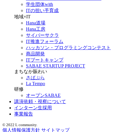
学生団体with
ITの担い手育成
地域×IT
Hana道場
Hana工房
サイバーサクラ
IT推進フォーラム
ハッカソン・プログラミングコンテスト
商品開発
ITブートキャンプ
SABAE STARTUP PROJECT
まちなか賑わい
さばぷら
La Tempo
研修
オープンSABAE
講演依頼・視察について
インターン生採用
事業報告
© 2022 L community.
個人情報保護方針
サイトマップ