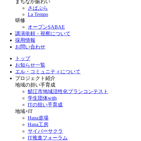
まちなか賑わい
さばぷら
La Tempo
研修
オープンSABAE
講演依頼・視察について
採用情報
お問い合わせ
トップ
お知らせ一覧
エル・コミュニティについて
プロジェクト紹介
地域の担い手育成
鯖江市地域活性化プランコンテスト
学生団体with
ITの担い手育成
地域×IT
Hana道場
Hana工房
サイバーサクラ
IT推進フォーラム