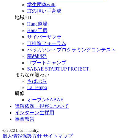
学生団体with
ITの担い手育成
地域×IT
Hana道場
Hana工房
サイバーサクラ
IT推進フォーラム
ハッカソン・プログラミングコンテスト
商品開発
ITブートキャンプ
SABAE STARTUP PROJECT
まちなか賑わい
さばぷら
La Tempo
研修
オープンSABAE
講演依頼・視察について
インターン生採用
事業報告
© 2022 L community.
個人情報保護方針
サイトマップ