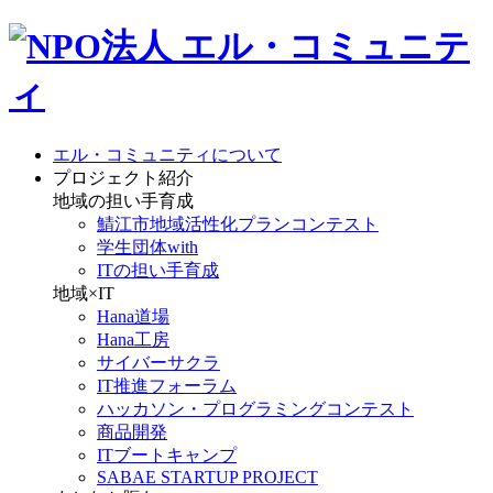
エル・コミュニティについて
プロジェクト紹介
地域の担い手育成
鯖江市地域活性化プランコンテスト
学生団体with
ITの担い手育成
地域×IT
Hana道場
Hana工房
サイバーサクラ
IT推進フォーラム
ハッカソン・プログラミングコンテスト
商品開発
ITブートキャンプ
SABAE STARTUP PROJECT