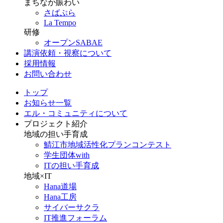
まちなか賑わい
さばぷら
La Tempo
研修
オープンSABAE
講演依頼・視察について
採用情報
お問い合わせ
トップ
お知らせ一覧
エル・コミュニティについて
プロジェクト紹介
地域の担い手育成
鯖江市地域活性化プランコンテスト
学生団体with
ITの担い手育成
地域×IT
Hana道場
Hana工房
サイバーサクラ
IT推進フォーラム