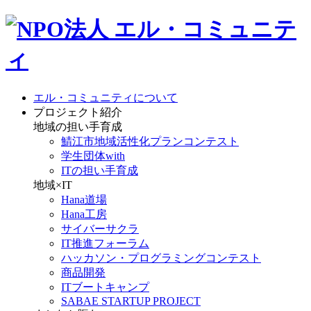
エル・コミュニティについて
プロジェクト紹介
地域の担い手育成
鯖江市地域活性化プランコンテスト
学生団体with
ITの担い手育成
地域×IT
Hana道場
Hana工房
サイバーサクラ
IT推進フォーラム
ハッカソン・プログラミングコンテスト
商品開発
ITブートキャンプ
SABAE STARTUP PROJECT