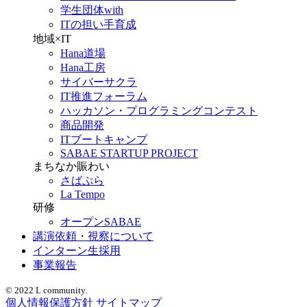
学生団体with
ITの担い手育成
地域×IT
Hana道場
Hana工房
サイバーサクラ
IT推進フォーラム
ハッカソン・プログラミングコンテスト
商品開発
ITブートキャンプ
SABAE STARTUP PROJECT
まちなか賑わい
さばぷら
La Tempo
研修
オープンSABAE
講演依頼・視察について
インターン生採用
事業報告
© 2022 L community.
個人情報保護方針
サイトマップ