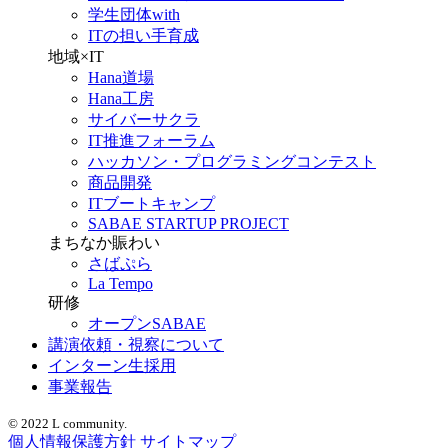
学生団体with
ITの担い手育成
地域×IT
Hana道場
Hana工房
サイバーサクラ
IT推進フォーラム
ハッカソン・プログラミングコンテスト
商品開発
ITブートキャンプ
SABAE STARTUP PROJECT
まちなか賑わい
さばぷら
La Tempo
研修
オープンSABAE
講演依頼・視察について
インターン生採用
事業報告
© 2022 L community.
個人情報保護方針
サイトマップ