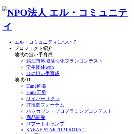
エル・コミュニティについて
プロジェクト紹介
地域の担い手育成
鯖江市地域活性化プランコンテスト
学生団体with
ITの担い手育成
地域×IT
Hana道場
Hana工房
サイバーサクラ
IT推進フォーラム
ハッカソン・プログラミングコンテスト
商品開発
ITブートキャンプ
SABAE STARTUP PROJECT