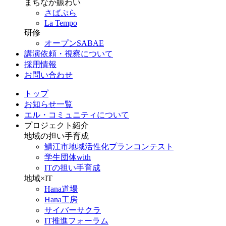
まちなか賑わい
さばぷら
La Tempo
研修
オープンSABAE
講演依頼・視察について
採用情報
お問い合わせ
トップ
お知らせ一覧
エル・コミュニティについて
プロジェクト紹介
地域の担い手育成
鯖江市地域活性化プランコンテスト
学生団体with
ITの担い手育成
地域×IT
Hana道場
Hana工房
サイバーサクラ
IT推進フォーラム