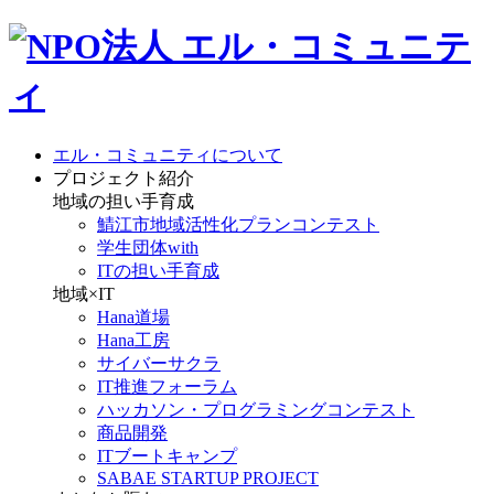
エル・コミュニティについて
プロジェクト紹介
地域の担い手育成
鯖江市地域活性化プランコンテスト
学生団体with
ITの担い手育成
地域×IT
Hana道場
Hana工房
サイバーサクラ
IT推進フォーラム
ハッカソン・プログラミングコンテスト
商品開発
ITブートキャンプ
SABAE STARTUP PROJECT