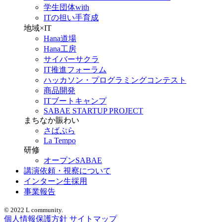
学生団体with
ITの担い手育成
地域×IT
Hana道場
Hana工房
サイバーサクラ
IT推進フォーラム
ハッカソン・プログラミングコンテスト
商品開発
ITブートキャンプ
SABAE STARTUP PROJECT
まちなか賑わい
さばぷら
La Tempo
研修
オープンSABAE
講演依頼・視察について
インターン生採用
事業報告
© 2022 L community.
個人情報保護方針
サイトマップ