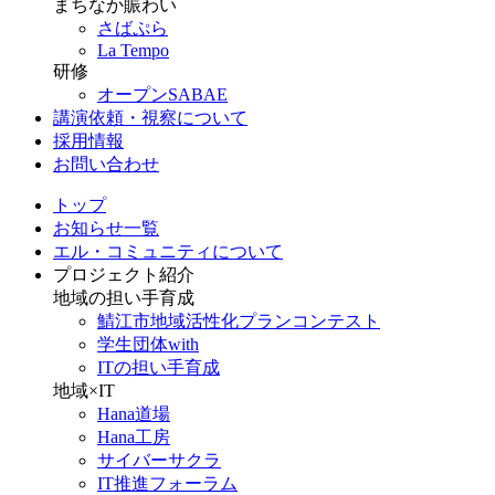
まちなか賑わい
さばぷら
La Tempo
研修
オープンSABAE
講演依頼・視察について
採用情報
お問い合わせ
トップ
お知らせ一覧
エル・コミュニティについて
プロジェクト紹介
地域の担い手育成
鯖江市地域活性化プランコンテスト
学生団体with
ITの担い手育成
地域×IT
Hana道場
Hana工房
サイバーサクラ
IT推進フォーラム