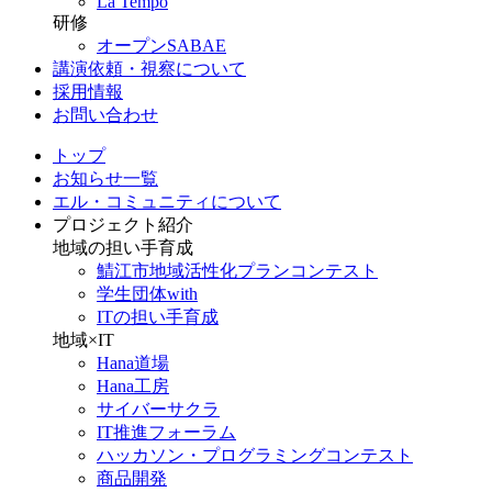
La Tempo
研修
オープンSABAE
講演依頼・視察について
採用情報
お問い合わせ
トップ
お知らせ一覧
エル・コミュニティについて
プロジェクト紹介
地域の担い手育成
鯖江市地域活性化プランコンテスト
学生団体with
ITの担い手育成
地域×IT
Hana道場
Hana工房
サイバーサクラ
IT推進フォーラム
ハッカソン・プログラミングコンテスト
商品開発