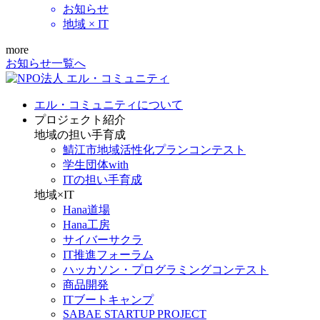
お知らせ
地域 × IT
more
お知らせ一覧へ
エル・コミュニティについて
プロジェクト紹介
地域の担い手育成
鯖江市地域活性化プランコンテスト
学生団体with
ITの担い手育成
地域×IT
Hana道場
Hana工房
サイバーサクラ
IT推進フォーラム
ハッカソン・プログラミングコンテスト
商品開発
ITブートキャンプ
SABAE STARTUP PROJECT