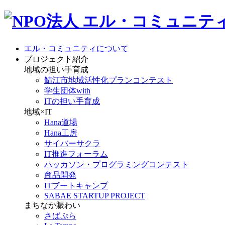
エル・コミュニティについて
プロジェクト紹介
地域の担い手育成
鯖江市地域活性化プランコンテスト
学生団体with
ITの担い手育成
地域×IT
Hana道場
Hana工房
サイバーサクラ
IT推進フォーラム
ハッカソン・プログラミングコンテスト
商品開発
ITブートキャンプ
SABAE STARTUP PROJECT
まちなか賑わい
さばぷら