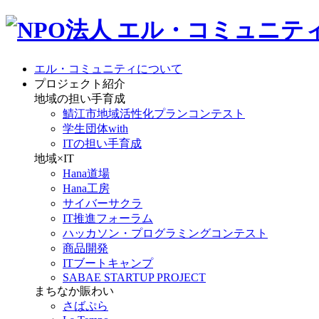
エル・コミュニティについて
プロジェクト紹介
地域の担い手育成
鯖江市地域活性化プランコンテスト
学生団体with
ITの担い手育成
地域×IT
Hana道場
Hana工房
サイバーサクラ
IT推進フォーラム
ハッカソン・プログラミングコンテスト
商品開発
ITブートキャンプ
SABAE STARTUP PROJECT
まちなか賑わい
さばぷら