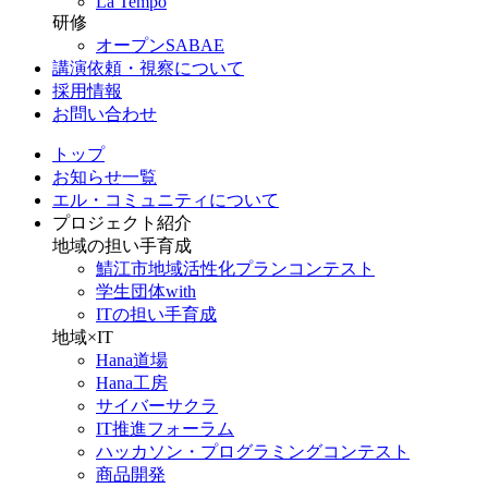
La Tempo
研修
オープンSABAE
講演依頼・視察について
採用情報
お問い合わせ
トップ
お知らせ一覧
エル・コミュニティについて
プロジェクト紹介
地域の担い手育成
鯖江市地域活性化プランコンテスト
学生団体with
ITの担い手育成
地域×IT
Hana道場
Hana工房
サイバーサクラ
IT推進フォーラム
ハッカソン・プログラミングコンテスト
商品開発