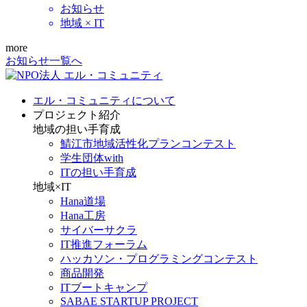
お知らせ
地域 × IT
more
お知らせ一覧へ
エル・コミュニティについて
プロジェクト紹介
地域の担い手育成
鯖江市地域活性化プランコンテスト
学生団体with
ITの担い手育成
地域×IT
Hana道場
Hana工房
サイバーサクラ
IT推進フォーラム
ハッカソン・プログラミングコンテスト
商品開発
ITブートキャンプ
SABAE STARTUP PROJECT