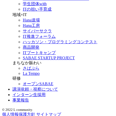
学生団体with
ITの担い手育成
地域×IT
Hana道場
Hana工房
サイバーサクラ
IT推進フォーラム
ハッカソン・プログラミングコンテスト
商品開発
ITブートキャンプ
SABAE STARTUP PROJECT
まちなか賑わい
さばぷら
La Tempo
研修
オープンSABAE
講演依頼・視察について
インターン生採用
事業報告
© 2022 L community.
個人情報保護方針
サイトマップ