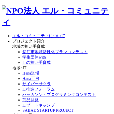
エル・コミュニティについて
プロジェクト紹介
地域の担い手育成
鯖江市地域活性化プランコンテスト
学生団体with
ITの担い手育成
地域×IT
Hana道場
Hana工房
サイバーサクラ
IT推進フォーラム
ハッカソン・プログラミングコンテスト
商品開発
ITブートキャンプ
SABAE STARTUP PROJECT