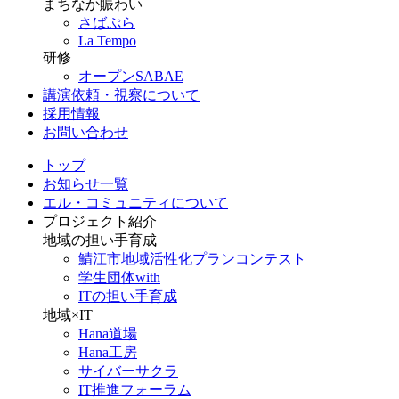
まちなか賑わい
さばぷら
La Tempo
研修
オープンSABAE
講演依頼・視察について
採用情報
お問い合わせ
トップ
お知らせ一覧
エル・コミュニティについて
プロジェクト紹介
地域の担い手育成
鯖江市地域活性化プランコンテスト
学生団体with
ITの担い手育成
地域×IT
Hana道場
Hana工房
サイバーサクラ
IT推進フォーラム