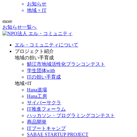
お知らせ
地域 × IT
more
お知らせ一覧へ
エル・コミュニティについて
プロジェクト紹介
地域の担い手育成
鯖江市地域活性化プランコンテスト
学生団体with
ITの担い手育成
地域×IT
Hana道場
Hana工房
サイバーサクラ
IT推進フォーラム
ハッカソン・プログラミングコンテスト
商品開発
ITブートキャンプ
SABAE STARTUP PROJECT