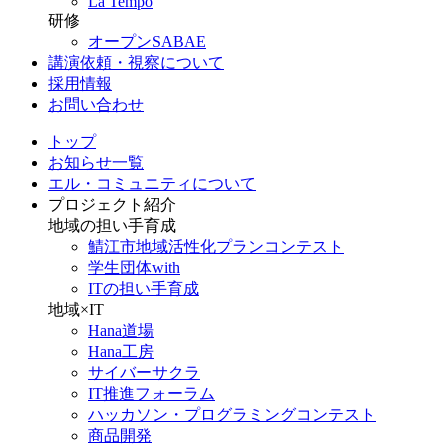
La Tempo
研修
オープンSABAE
講演依頼・視察について
採用情報
お問い合わせ
トップ
お知らせ一覧
エル・コミュニティについて
プロジェクト紹介
地域の担い手育成
鯖江市地域活性化プランコンテスト
学生団体with
ITの担い手育成
地域×IT
Hana道場
Hana工房
サイバーサクラ
IT推進フォーラム
ハッカソン・プログラミングコンテスト
商品開発