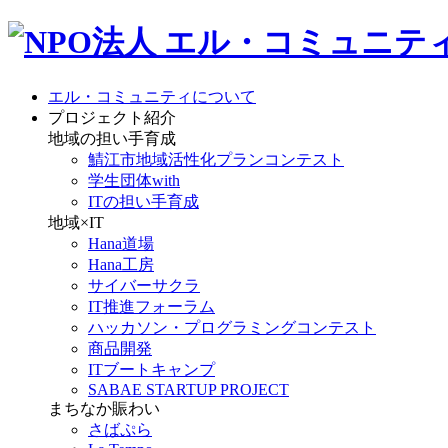
エル・コミュニティについて
プロジェクト紹介
地域の担い手育成
鯖江市地域活性化プランコンテスト
学生団体with
ITの担い手育成
地域×IT
Hana道場
Hana工房
サイバーサクラ
IT推進フォーラム
ハッカソン・プログラミングコンテスト
商品開発
ITブートキャンプ
SABAE STARTUP PROJECT
まちなか賑わい
さばぷら