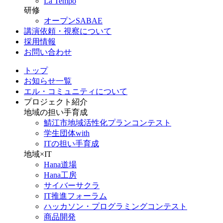
La Tempo
研修
オープンSABAE
講演依頼・視察について
採用情報
お問い合わせ
トップ
お知らせ一覧
エル・コミュニティについて
プロジェクト紹介
地域の担い手育成
鯖江市地域活性化プランコンテスト
学生団体with
ITの担い手育成
地域×IT
Hana道場
Hana工房
サイバーサクラ
IT推進フォーラム
ハッカソン・プログラミングコンテスト
商品開発