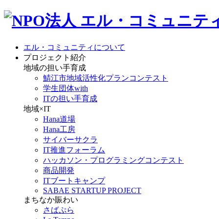
エル・コミュニティについて
プロジェクト紹介
地域の担い手育成
鯖江市地域活性化プランコンテスト
学生団体with
ITの担い手育成
地域×IT
Hana道場
Hana工房
サイバーサクラ
IT推進フォーラム
ハッカソン・プログラミングコンテスト
商品開発
ITブートキャンプ
SABAE STARTUP PROJECT
まちなか賑わい
さばぷら