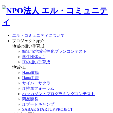
エル・コミュニティについて
プロジェクト紹介
地域の担い手育成
鯖江市地域活性化プランコンテスト
学生団体with
ITの担い手育成
地域×IT
Hana道場
Hana工房
サイバーサクラ
IT推進フォーラム
ハッカソン・プログラミングコンテスト
商品開発
ITブートキャンプ
SABAE STARTUP PROJECT