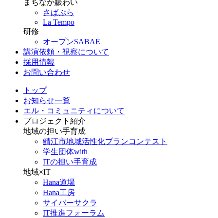
まちなか賑わい
さばぷら
La Tempo
研修
オープンSABAE
講演依頼・視察について
採用情報
お問い合わせ
トップ
お知らせ一覧
エル・コミュニティについて
プロジェクト紹介
地域の担い手育成
鯖江市地域活性化プランコンテスト
学生団体with
ITの担い手育成
地域×IT
Hana道場
Hana工房
サイバーサクラ
IT推進フォーラム