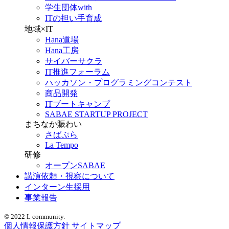
学生団体with
ITの担い手育成
地域×IT
Hana道場
Hana工房
サイバーサクラ
IT推進フォーラム
ハッカソン・プログラミングコンテスト
商品開発
ITブートキャンプ
SABAE STARTUP PROJECT
まちなか賑わい
さばぷら
La Tempo
研修
オープンSABAE
講演依頼・視察について
インターン生採用
事業報告
© 2022 L community.
個人情報保護方針
サイトマップ