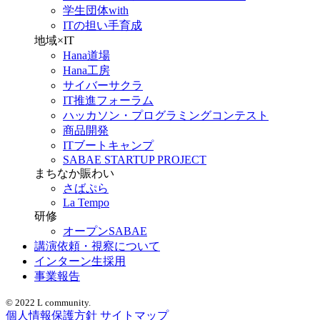
学生団体with
ITの担い手育成
地域×IT
Hana道場
Hana工房
サイバーサクラ
IT推進フォーラム
ハッカソン・プログラミングコンテスト
商品開発
ITブートキャンプ
SABAE STARTUP PROJECT
まちなか賑わい
さばぷら
La Tempo
研修
オープンSABAE
講演依頼・視察について
インターン生採用
事業報告
© 2022 L community.
個人情報保護方針
サイトマップ