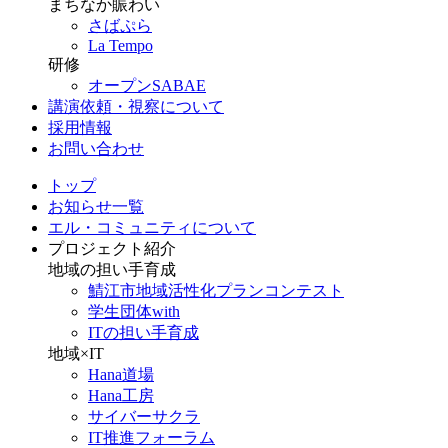
まちなか賑わい
さばぷら
La Tempo
研修
オープンSABAE
講演依頼・視察について
採用情報
お問い合わせ
トップ
お知らせ一覧
エル・コミュニティについて
プロジェクト紹介
地域の担い手育成
鯖江市地域活性化プランコンテスト
学生団体with
ITの担い手育成
地域×IT
Hana道場
Hana工房
サイバーサクラ
IT推進フォーラム