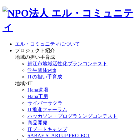
エル・コミュニティについて
プロジェクト紹介
地域の担い手育成
鯖江市地域活性化プランコンテスト
学生団体with
ITの担い手育成
地域×IT
Hana道場
Hana工房
サイバーサクラ
IT推進フォーラム
ハッカソン・プログラミングコンテスト
商品開発
ITブートキャンプ
SABAE STARTUP PROJECT