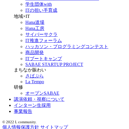
学生団体with
ITの担い手育成
地域×IT
Hana道場
Hana工房
サイバーサクラ
IT推進フォーラム
ハッカソン・プログラミングコンテスト
商品開発
ITブートキャンプ
SABAE STARTUP PROJECT
まちなか賑わい
さばぷら
La Tempo
研修
オープンSABAE
講演依頼・視察について
インターン生採用
事業報告
© 2022 L community.
個人情報保護方針
サイトマップ