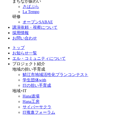
まちなか賑わい
さばぷら
La Tempo
研修
オープンSABAE
講演依頼・視察について
採用情報
お問い合わせ
トップ
お知らせ一覧
エル・コミュニティについて
プロジェクト紹介
地域の担い手育成
鯖江市地域活性化プランコンテスト
学生団体with
ITの担い手育成
地域×IT
Hana道場
Hana工房
サイバーサクラ
IT推進フォーラム