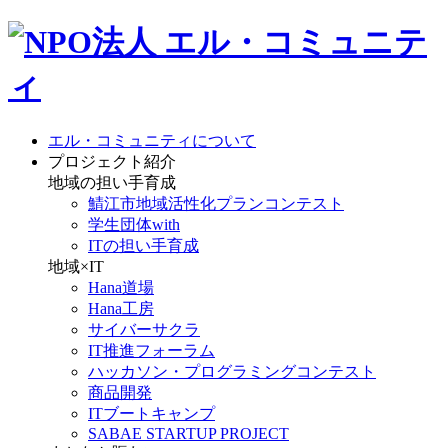
エル・コミュニティについて
プロジェクト紹介
地域の担い手育成
鯖江市地域活性化プランコンテスト
学生団体with
ITの担い手育成
地域×IT
Hana道場
Hana工房
サイバーサクラ
IT推進フォーラム
ハッカソン・プログラミングコンテスト
商品開発
ITブートキャンプ
SABAE STARTUP PROJECT