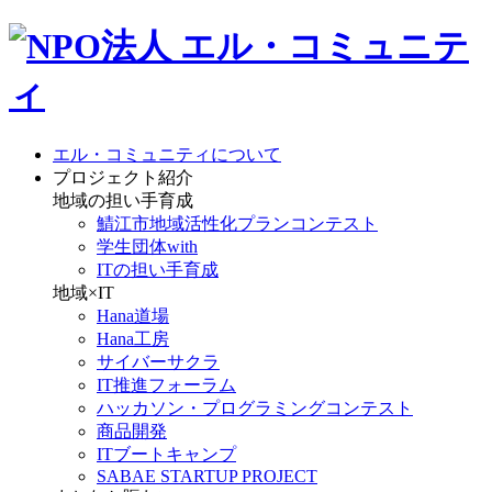
エル・コミュニティについて
プロジェクト紹介
地域の担い手育成
鯖江市地域活性化プランコンテスト
学生団体with
ITの担い手育成
地域×IT
Hana道場
Hana工房
サイバーサクラ
IT推進フォーラム
ハッカソン・プログラミングコンテスト
商品開発
ITブートキャンプ
SABAE STARTUP PROJECT