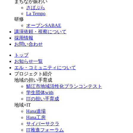
まちなか賑わい
さばぷら
La Tempo
研修
オープンSABAE
講演依頼・視察について
採用情報
お問い合わせ
トップ
お知らせ一覧
エル・コミュニティについて
プロジェクト紹介
地域の担い手育成
鯖江市地域活性化プランコンテスト
学生団体with
ITの担い手育成
地域×IT
Hana道場
Hana工房
サイバーサクラ
IT推進フォーラム