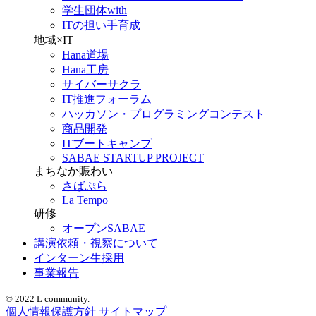
学生団体with
ITの担い手育成
地域×IT
Hana道場
Hana工房
サイバーサクラ
IT推進フォーラム
ハッカソン・プログラミングコンテスト
商品開発
ITブートキャンプ
SABAE STARTUP PROJECT
まちなか賑わい
さばぷら
La Tempo
研修
オープンSABAE
講演依頼・視察について
インターン生採用
事業報告
© 2022 L community.
個人情報保護方針
サイトマップ