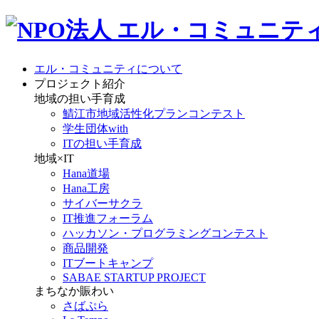
エル・コミュニティについて
プロジェクト紹介
地域の担い手育成
鯖江市地域活性化プランコンテスト
学生団体with
ITの担い手育成
地域×IT
Hana道場
Hana工房
サイバーサクラ
IT推進フォーラム
ハッカソン・プログラミングコンテスト
商品開発
ITブートキャンプ
SABAE STARTUP PROJECT
まちなか賑わい
さばぷら