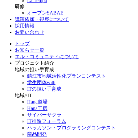
La Tempo
研修
オープンSABAE
講演依頼・視察について
採用情報
お問い合わせ
トップ
お知らせ一覧
エル・コミュニティについて
プロジェクト紹介
地域の担い手育成
鯖江市地域活性化プランコンテスト
学生団体with
ITの担い手育成
地域×IT
Hana道場
Hana工房
サイバーサクラ
IT推進フォーラム
ハッカソン・プログラミングコンテスト
商品開発