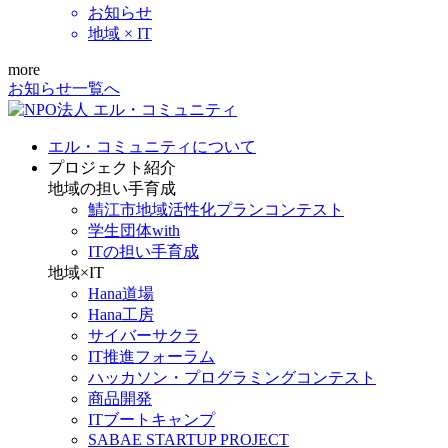
お知らせ
地域 × IT
more
お知らせ一覧へ
エル・コミュニティについて
プロジェクト紹介
地域の担い手育成
鯖江市地域活性化プランコンテスト
学生団体with
ITの担い手育成
地域×IT
Hana道場
Hana工房
サイバーサクラ
IT推進フォーラム
ハッカソン・プログラミングコンテスト
商品開発
ITブートキャンプ
SABAE STARTUP PROJECT