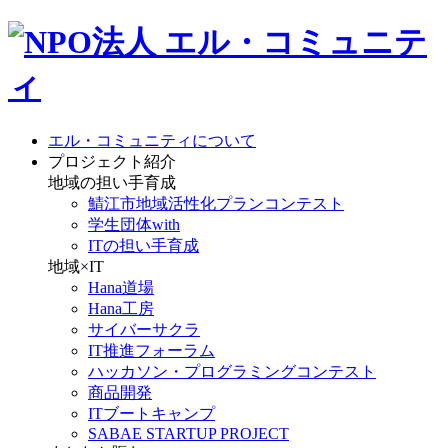
エル・コミュニティについて
プロジェクト紹介
地域の担い手育成
鯖江市地域活性化プランコンテスト
学生団体with
ITの担い手育成
地域×IT
Hana道場
Hana工房
サイバーサクラ
IT推進フォーラム
ハッカソン・プログラミングコンテスト
商品開発
ITブートキャンプ
SABAE STARTUP PROJECT