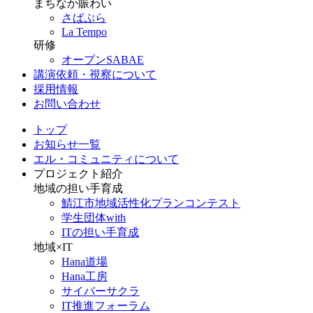
まちなか賑わい
さばぷら
La Tempo
研修
オープンSABAE
講演依頼・視察について
採用情報
お問い合わせ
トップ
お知らせ一覧
エル・コミュニティについて
プロジェクト紹介
地域の担い手育成
鯖江市地域活性化プランコンテスト
学生団体with
ITの担い手育成
地域×IT
Hana道場
Hana工房
サイバーサクラ
IT推進フォーラム