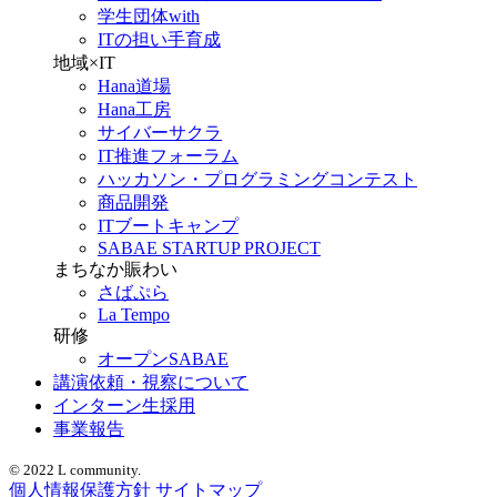
学生団体with
ITの担い手育成
地域×IT
Hana道場
Hana工房
サイバーサクラ
IT推進フォーラム
ハッカソン・プログラミングコンテスト
商品開発
ITブートキャンプ
SABAE STARTUP PROJECT
まちなか賑わい
さばぷら
La Tempo
研修
オープンSABAE
講演依頼・視察について
インターン生採用
事業報告
© 2022 L community.
個人情報保護方針
サイトマップ