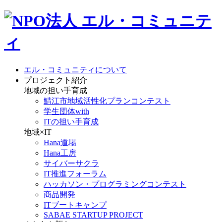
エル・コミュニティについて
プロジェクト紹介
地域の担い手育成
鯖江市地域活性化プランコンテスト
学生団体with
ITの担い手育成
地域×IT
Hana道場
Hana工房
サイバーサクラ
IT推進フォーラム
ハッカソン・プログラミングコンテスト
商品開発
ITブートキャンプ
SABAE STARTUP PROJECT