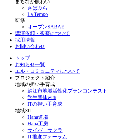
まちなか賑わい
さばぷら
La Tempo
研修
オープンSABAE
講演依頼・視察について
採用情報
お問い合わせ
トップ
お知らせ一覧
エル・コミュニティについて
プロジェクト紹介
地域の担い手育成
鯖江市地域活性化プランコンテスト
学生団体with
ITの担い手育成
地域×IT
Hana道場
Hana工房
サイバーサクラ
IT推進フォーラム