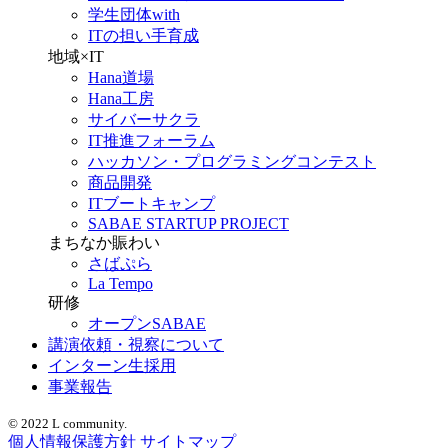
学生団体with
ITの担い手育成
地域×IT
Hana道場
Hana工房
サイバーサクラ
IT推進フォーラム
ハッカソン・プログラミングコンテスト
商品開発
ITブートキャンプ
SABAE STARTUP PROJECT
まちなか賑わい
さばぷら
La Tempo
研修
オープンSABAE
講演依頼・視察について
インターン生採用
事業報告
© 2022 L community.
個人情報保護方針
サイトマップ