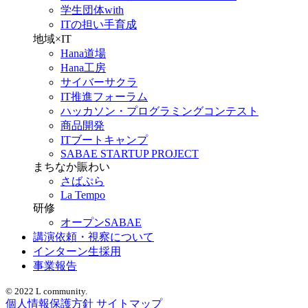
学生団体with
ITの担い手育成
地域×IT
Hana道場
Hana工房
サイバーサクラ
IT推進フォーラム
ハッカソン・プログラミングコンテスト
商品開発
ITブートキャンプ
SABAE STARTUP PROJECT
まちなか賑わい
さばぷら
La Tempo
研修
オープンSABAE
講演依頼・視察について
インターン生採用
事業報告
© 2022 L community.
個人情報保護方針
サイトマップ