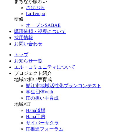
まちなか賑わい
さばぷら
La Tempo
研修
オープンSABAE
講演依頼・視察について
採用情報
お問い合わせ
トップ
お知らせ一覧
エル・コミュニティについて
プロジェクト紹介
地域の担い手育成
鯖江市地域活性化プランコンテスト
学生団体with
ITの担い手育成
地域×IT
Hana道場
Hana工房
サイバーサクラ
IT推進フォーラム