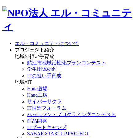
エル・コミュニティについて
プロジェクト紹介
地域の担い手育成
鯖江市地域活性化プランコンテスト
学生団体with
ITの担い手育成
地域×IT
Hana道場
Hana工房
サイバーサクラ
IT推進フォーラム
ハッカソン・プログラミングコンテスト
商品開発
ITブートキャンプ
SABAE STARTUP PROJECT